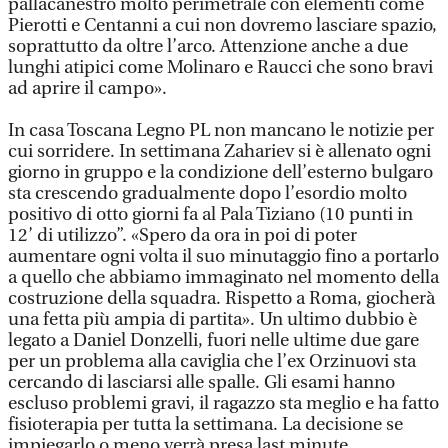
pallacanestro molto perimetrale con elementi come
Pierotti e Centanni a cui non dovremo lasciare spazio,
soprattutto da oltre l’arco. Attenzione anche a due
lunghi atipici come Molinaro e Raucci che sono bravi
ad aprire il campo».
In casa Toscana Legno PL non mancano le notizie per
cui sorridere. In settimana Zahariev si è allenato ogni
giorno in gruppo e la condizione dell’esterno bulgaro
sta crescendo gradualmente dopo l’esordio molto
positivo di otto giorni fa al Pala Tiziano (10 punti in
12’ di utilizzo”. «Spero da ora in poi di poter
aumentare ogni volta il suo minutaggio fino a portarlo
a quello che abbiamo immaginato nel momento della
costruzione della squadra. Rispetto a Roma, giocherà
una fetta più ampia di partita». Un ultimo dubbio è
legato a Daniel Donzelli, fuori nelle ultime due gare
per un problema alla caviglia che l’ex Orzinuovi sta
cercando di lasciarsi alle spalle. Gli esami hanno
escluso problemi gravi, il ragazzo sta meglio e ha fatto
fisioterapia per tutta la settimana. La decisione se
impiegarlo o meno verrà presa last minute.