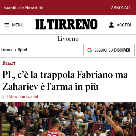
Il
Iscriviti alle Newsletter
ABBONATI
Tirreno
MENU
ACCEDI
Livorno
Livorno
Sport
SEGUICI SU
DISCOVER
Basket
PL, c’è la trappola Fabriano ma
Zahariev è l’arma in più
di Alessandro Lazzerini