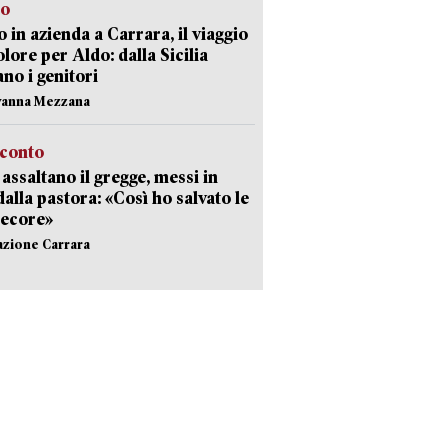
to
 in azienda a Carrara, il viaggio
olore per Aldo: dalla Sicilia
ano i genitori
vanna Mezzana
cconto
i assaltano il gregge, messi in
dalla pastora: «Così ho salvato le
pecore»
azione Carrara