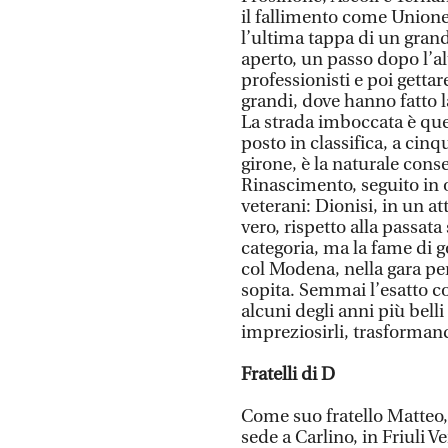
il fallimento come Unione
l’ultima tappa di un grand
aperto, un passo dopo l’al
professionisti e poi gettar
grandi, dove hanno fatto l
La strada imboccata è quell
posto in classifica, a cin
girone, è la naturale conse
Rinascimento, seguito in o
veterani: Dionisi, in un at
vero, rispetto alla passat
categoria, ma la fame di g
col Modena, nella gara per
sopita. Semmai l’esatto c
alcuni degli anni più belli
impreziosirli, trasformand
Fratelli di D
Come suo fratello Matteo,
sede a Carlino, in Friuli V