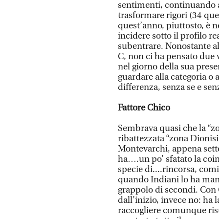
sentimenti, continuando a 
trasformare rigori (34 quell
quest’anno, piuttosto, è n
incidere sotto il profilo re
subentrare. Nonostante al
C, non ci ha pensato due v
nel giorno della sua prese
guardare alla categoria o a
differenza, senza se e se
Fattore Chico
Sembrava quasi che la “zon
ribattezzata “zona Dionisi”
Montevarchi, appena sette
ha….un po’ sfatato la coi
specie di....rincorsa, co
quando Indiani lo ha mand
grappolo di secondi. Con 
dall’inizio, invece no: ha 
raccogliere comunque risul