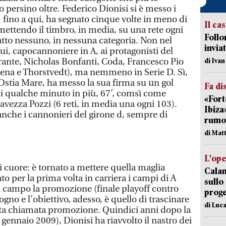
persino oltre. Federico Dionisi si è messo i
 fino a qui, ha segnato cinque volte in meno di
Il ca
mettendo il timbro, in media, su una rete ogni
Follo
fatto nessuno, in nessuna categoria. Non nel
inviat
ui, capocannoniere in A, ai protagonisti del
ante, Nicholas Bonfanti, Coda, Francesco Pio
di Iva
ena e Thorstvedt), ma nemmeno in Serie D. Sì,
Ostia Mare, ha messo la sua firma su un gol
Fa di
i qualche minuto in più, 67’, comsì come
«Fort
avezza Pozzi (6 reti, in media una ogni 103).
Ibiza
 anche i cannonieri del girone d, sempre di
rumor
di Mat
L'op
di cuore: è tornato a mettere quella maglia
Cala
o per la prima volta in carriera i campi di A
sullo
 campo la promozione (finale playoff contro
proge
no e l’obiettivo, adesso, è quello di trascinare
di Luca
eta chiamata promozione. Quindici anni dopo la
 gennaio 2009), Dionisi ha riavvolto il nastro dei