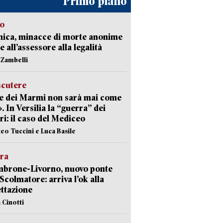
Primo piano
so
nica, minacce di morte anonime
e all’assessore alla legalità
n Zambelli
scutere
e dei Marmi non sarà mai come
». In Versilia la “guerra” dei
i: il caso del Mediceo
teo Tuccini e Luca Basile
era
mbrone-Livorno, nuovo ponte
 Scolmatore: arriva l’ok alla
ttazione
 Cinotti