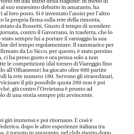
torio fin dall’inizio della stagione: in meno di
, al suo ennesimo debutto in amaranto, ha
 al loro posto. Si è inventato l’assist per l’altro
to la propria firma sulla rete della rimonta,
istato da Rossetti. Giusto il tempo di scendere
ornata, contro il Gavorrano, in trasferta, che lo
 stato sempre lui a portare il vantaggio la sua
 fine del tempo regolamentare. Il rammarico per
- firmato da Lo Sicco, per questo, è stato persino
 ci ha preso gusto e ora pensa solo a non
utte le competizioni (dal torneo di Viareggio fino
llo all’Olhanense) ha giocato oltre 600 partite
ì la rete numero 180. Servono gli straordinari,
vicinare il più possibile quota 200 non è poi
ché, già contro l’Orvietana è pronto ad
olo di una storia sempre più avvincente.
ei giri immensi e poi ritornano. E così è
ederico, dopo le altre esperienze italiana tra
a, è tornato in amaranto, nel club risorto dopo