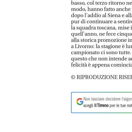
basso, col terzo ritorno n
modo, hanno fatto anche al
dopo l’addio al Siena e all
pur di continuare a sentire
la squadra toscana, mise i
quell’anno, ne fece cinque,
alla storica promozione in
a Livorno: la stagione è lu
campionato ci sono tutte. 
questo che non intende ac
felicità è appena comincia
© RIPRODUZIONE RISE
Non lasciare decidere l'algor
scegli
Il Tirreno
per le tue not