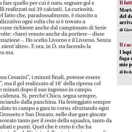
Il lut
fare quello per cui è nato, segnare gol e
i realizzati sui 39 calciati). La curiosità,
Morto
el fatto che, paradossalmente, è riuscito a
del d
alizzativo ogni volta che si è trovato a
arriv
cune richieste anche dal campionato di Serie
di Gio
olte: «Sarei venuto anche da portiere – disse
ntazione -. Ho scelto Livorno e il Livorno. Senza
Il ra
 nient’altro». E ora, in D, sta facendo la
I lup
nza ma.
fuga 
mie 
di Red
a Cesarini”, i minuti finali, potesse essere
, ma il gol realizzato al 18’ della ripresa col
 minuti dopo il suo ingresso in campo,
ncidenza. Sì, perché Chico, segna sempre,
minciando dalla panchina. Ha festeggiato sempre
ato in campo a gara in corso, sfruttando ogni
Grosseto e San Donato, nelle due gare giocate
lavorato tanto per il resto della squadra, tanto da
tati e punti. Quel che è certo è che ha