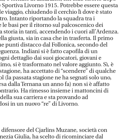
 Sportiva Livorno 1915. Potrebbe essere questa
e viaggio, chiudendo il cerchio lì dove è stato
tro. Intanto riportando la squadra tra i
e le basi per il ritorno sul palcoscenico dei
a storia in tanti, accendendo i cuori all’Ardenza.
a giusta, sia in casa che in trasferta. Il primo
que punti distacco dal Follonica, secondo del
guenza. Indiani si è fatto capofila di un
gni dettaglio dai suoi giocatori, giovani e
timo, si è trasformato nel valore aggiunto. Sì, è
a stagione, ha accettato di “scendere” di qualche
ol (la passata stagione ne ha segnati solo uno,
sa dalla Ternana un anno fa) non si è affatto
ontrario. Ha rimesso insieme i mattoncini di
 della sua carriera e sta provando ad
osi in un nuovo “re” di Livorno.
 difensore del Cjarlins Muzane, società con
enezia Giulia, ha scelto di ricominciare dal