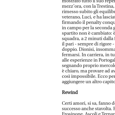
mostrato tutto il suo reper
mezz’ora, con la Trestina
rimesso subito gli equilibri
veterano, Luci, e ha lascia
firmando il penalty conqu
in campo per la seconda gi
spartito non è cambiato: è
squadra, a 2 minuti dalla
il pari - sempre di rigore 
doppio. Dionisi, insomma,
fermarsi. In carriera, in t
alle esperienze in Portoga
segnando proprio mercoled
è chiaro, ma provare ad av
così impossibile. Ecco per
aggiungere un altro capit
Rewind
Certi amori, si sa, fanno d
successo anche stavolta. F
Frosinone, Ascoli e Ternan