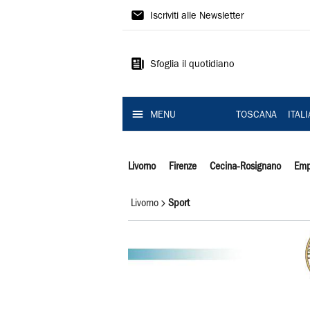
Il
Iscriviti alle Newsletter
Tirreno
Sfoglia il quotidiano
MENU
TOSCANA
ITAL
Livorno
Firenze
Cecina-Rosignano
Emp
Livorno
Sport