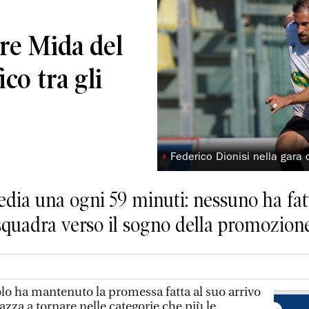
 re Mida del
ico tra gli
◗
Federico Dionisi nella gara 
edia una ogni 59 minuti: nessuno ha fatt
 squadra verso il sogno della promozion
o ha mantenuto la promessa fatta al suo arrivo
azza a tornare nelle categorie che più le