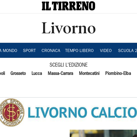
Livorno
IA MONDO
SPORT
CRONACA
TEMPO LIBERO
VIDEO
SCUOLA 
SCEGLI L'EDIZIONE
oli
Grosseto
Lucca
Massa-Carrara
Montecatini
Piombino-Elba