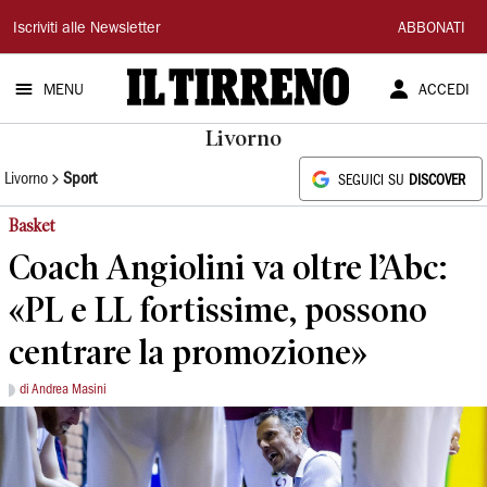
Il
Iscriviti alle Newsletter
ABBONATI
Tirreno
MENU
ACCEDI
Livorno
Livorno
Sport
SEGUICI SU
DISCOVER
Basket
Coach Angiolini va oltre l’Abc:
«PL e LL fortissime, possono
centrare la promozione»
di Andrea Masini