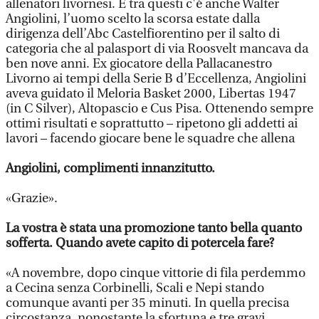
allenatori livornesi. E tra questi c'è anche Walter
Angiolini, l’uomo scelto la scorsa estate dalla
dirigenza dell’Abc Castelfiorentino per il salto di
categoria che al palasport di via Roosvelt mancava da
ben nove anni. Ex giocatore della Pallacanestro
Livorno ai tempi della Serie B d’Eccellenza, Angiolini
aveva guidato il Meloria Basket 2000, Libertas 1947
(in C Silver), Altopascio e Cus Pisa. Ottenendo sempre
ottimi risultati e soprattutto – ripetono gli addetti ai
lavori – facendo giocare bene le squadre che allena
Angiolini, complimenti innanzitutto.
«Grazie».
La vostra è stata una promozione tanto bella quanto
sofferta. Quando avete capito di potercela fare?
«A novembre, dopo cinque vittorie di fila perdemmo
a Cecina senza Corbinelli, Scali e Nepi stando
comunque avanti per 35 minuti. In quella precisa
circostanza, nonostante la sfortuna e tre gravi