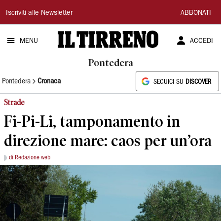
Il
Iscriviti alle Newsletter
ABBONATI
Tirreno
MENU
ACCEDI
Pontedera
Pontedera
Cronaca
SEGUICI SU
DISCOVER
Strade
Fi-Pi-Li, tamponamento in
direzione mare: caos per un’ora
di Redazione web