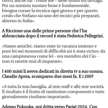
cerco, anche lui - come me - tiene molto sui dettagli.
Per un mistista nuotare bene è fondamentale,
bisogna curare la tecnica ogni giorno e per questo
credo che Stefano sia uno dei tecnici più preparati,
almeno in Italia».
A Riccione una delle prime persone che l’ha
abbracciata dopo il record è stata Federica Pellegrini.
«Siamo amiche, siamo state in vacanza insieme e
pure lei nei momenti di difficoltà mi è stata vicino; da
una campionessa come lei - ora membro dei Cio -
non si smette mai di imparare».
I 400 misti li aveva dedicati in diretta tv a suo nonno,
Claudio Aprea, scomparso due mesi fa. E i 200?
«A tutta la mia famiglia, al mio staff e alle mie società.
Il risultato è il frutto di tantissime componenti e tutte
giornalmente risultano importanti».
Adesso Fukuoka, poi dritta verso Parigi 2024. Con