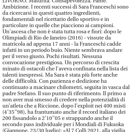
LIVORNO. Maturità. Consapevolezza. Fame.
Ambizione. I recenti successi di Sara Franceschi sono
da ricercarsi in questi quattro ingredienti,
fondamentali nel ricettario dello sportivo e in
particolare in quelle che piacciono ai campioni.
Un'ascesa che non è stata tutta rosa e fiori: dopo le
Olimpiadi di Rio de Janeiro (2016) - vissute da
matricola ad appena 17 anni - la Franceschi cadde
infatti in un periodo buio. Niente sembrava andare
per il verso giusto. Pochi risultati. Nessuna
convocazione prestigiosa. Un percorso di crescita
minato di ostacoli che l'aveva confinata nella lista dei
talenti inespressi. Ma Sara è stata più forte anche
delle difficoltà. Con pazienza e dedizione ha
continuato a macinare chilometri, seguita in vasca dal
padre Stefano. Il suo punto di riferimento. Il primo a
non aver mai smesso di credere nella potenzialità di
un’atleta che a Riccione, dopo l’exploit nei 400 misti
(4’35’’98), ha frantumato anche il record italiano dei
200 fissandolo a 2’10’’05 e strappando anche il
secondo pass individuale per i Mondiali di Fukuoka
(Giappone, 23/30 luglio): «Al 7 Colli 2021, alla vigilia