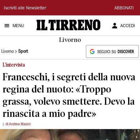
Il
Iscriviti alle Newsletter
ABBONATI
Tirreno
MENU
ACCEDI
Livorno
Livorno
Sport
SEGUICI SU
DISCOVER
L'intervista
Franceschi, i segreti della nuova
regina del nuoto: «Troppo
grassa, volevo smettere. Devo la
rinascita a mio padre»
di Andrea Masini