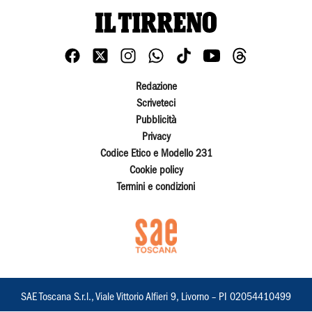
Redazione
Scriveteci
Pubblicità
Privacy
Codice Etico e Modello 231
Cookie policy
Termini e condizioni
SAE Toscana S.r.l., Viale Vittorio Alfieri 9, Livorno – PI 02054410499