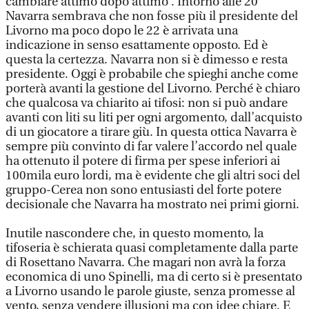
cambiare attimo dopo attimo . Intorno alle 20
Navarra sembrava che non fosse più il presidente del
Livorno ma poco dopo le 22 è arrivata una
indicazione in senso esattamente opposto. Ed è
questa la certezza. Navarra non si è dimesso e resta
presidente. Oggi è probabile che spieghi anche come
porterà avanti la gestione del Livorno. Perché è chiaro
che qualcosa va chiarito ai tifosi: non si può andare
avanti con liti su liti per ogni argomento, dall’acquisto
di un giocatore a tirare giù. In questa ottica Navarra è
sempre più convinto di far valere l’accordo nel quale
ha ottenuto il potere di firma per spese inferiori ai
100mila euro lordi, ma è evidente che gli altri soci del
gruppo-Cerea non sono entusiasti del forte potere
decisionale che Navarra ha mostrato nei primi giorni.
Inutile nascondere che, in questo momento, la
tifoseria è schierata quasi completamente dalla parte
di Rosettano Navarra. Che magari non avrà la forza
economica di uno Spinelli, ma di certo si è presentato
a Livorno usando le parole giuste, senza promesse al
vento, senza vendere illusioni ma con idee chiare. E