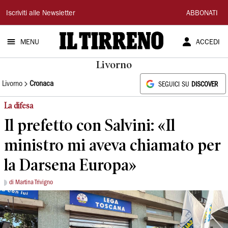
Il
Iscriviti alle Newsletter
ABBONATI
Tirreno
MENU
ACCEDI
Livorno
Livorno
Cronaca
SEGUICI SU
DISCOVER
La difesa
Il prefetto con Salvini: «Il
ministro mi aveva chiamato per
la Darsena Europa»
di Martina Trivigno