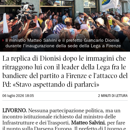
◗
Il ministro Matteo Salvini e il prefetto Giancarlo Dionisi
durante l'inaugurazione della sede della Lega a Firenze
La replica di Dionisi dopo le immagini che
ritraggono lui con il leader della Lega fra le
bandiere del partito a Firenze e l'attacco del
Pd: «Stavo aspettando di parlarci»
06 luglio 2026 18:05
2 MINUTI DI LETTURA
LIVORNO.
Nessuna partecipazione politica, ma un
incontro istituzionale richiesto dal ministro delle
Infrastrutture e dei Trasporti,
Matteo Salvini
, per fare
il punto sulla Darsena Europa. Il prefetto di Livorno e