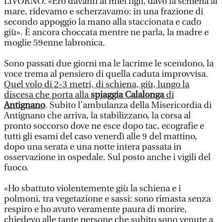
LIVORNO. «Ero davanti ai miei figli, davo la schiena al
mare, ridevamo e scherzavamo: in una frazione di
secondo appoggio la mano alla staccionata e cado
giù». È ancora choccata mentre ne parla, la madre e
moglie 59enne labronica.
Sono passati due giorni ma le lacrime le scendono, la
voce trema al pensiero di quella caduta improvvisa.
Quel volo di 2-3 metri, di schiena, giù, lungo la
discesa che porta alla
spiaggia Calalonga
di
Antignano
. Subito l’ambulanza della Misericordia di
Antignano che arriva, la stabilizzano, la corsa al
pronto soccorso dove ne esce dopo tac, ecografie e
tutti gli esami del caso venerdì alle 9 del mattino,
dopo una serata e una notte intera passata in
osservazione in ospedale. Sul posto anche i vigili del
fuoco.
«Ho sbattuto violentemente giù la schiena e i
polmoni, tra vegetazione e sassi: sono rimasta senza
respiro e ho avuto veramente paura di morire,
chiedevo alle tante persone che subito sono venute a