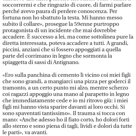
soccorrermi e che ringrazio di cuore, di farmi parlare
perché avevo paura di perdere conoscenza. Per
fortuna non ho sbattuto la testa. Mi hanno messo
subito il collare», prosegue la 59enne purtroppo
protagonista di un incidente che mai dovrebbe
accadere. È successo a lei, ma come sottolinea pure la
diretta interessata, poteva accadere a tutti. A grandi,
piccini, anziani che si fossero appoggiati a quella
parte del corrimano in legno che sormonta la
spiaggetta di sassi di Antignano.
«Ero sulla panchina di cemento lì vicino coi miei figli
che sono grandi, a mangiarci una pizza per goderci il
tramonto, a un certo punto mi alzo, mentre scherzo
coi ragazzi appoggio una mano al parapetto in legno
che immediatamente cede e io mi ritrovo giù: i miei
figli mi hanno vista sparire davanti ai loro occhi. Si
sono spaventati tantissimo». Il trauma si tocca con
mano: «Anche adesso ho il fiato corto, ho dolori forti
allo sterno e sono piena di tagli, lividi e dolori da tutte
le parti», va avanti.