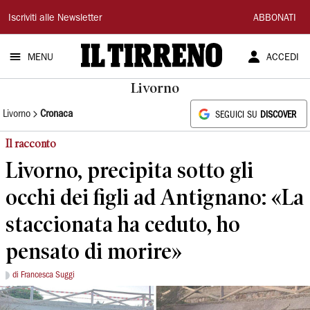
Il
Iscriviti alle Newsletter
ABBONATI
Tirreno
MENU
ACCEDI
Livorno
Livorno
Cronaca
SEGUICI SU
DISCOVER
Il racconto
Livorno, precipita sotto gli
occhi dei figli ad Antignano: «La
staccionata ha ceduto, ho
pensato di morire»
di Francesca Suggi