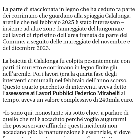
La parte di staccionata in legno che ha ceduto fa parte
dei corrimano che guardano alla spiaggia Calalonga,
arenile che nel febbraio 2025 è stato interessato –
insieme ad altre zone danneggiate del lungomare –
dai lavori di ripristino dell’area franata da parte del
Comune, a seguito delle mareggiate del novembre e
del dicembre 2023.
La baietta di Calalonga fu colpita pesantemente con
parti di muretto e corrimano in legno finite giù
nell’arenile. Poi i lavori (era la quarta fase degli
interventi comunali) nel febbraio dell’anno scorso.
Questo quarto pacchetto di interventi, aveva detto
l’
assessore ai Lavori Pubblici
Federico Mirabelli
al
tempo, aveva un valore complessivo di 240mila euro.
«Io sono qui, nonostante sia sotto choc, a parlare di
quello che mi è accaduto perché voglio augurarmi
che possa servire affinché questi incidenti non
accadano più: la manutenzione è essenziale, si deve