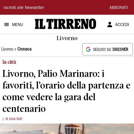
Il
Iscriviti alle Newsletter
ABBONATI
Tirreno
MENU
ACCEDI
Livorno
Livorno
Cronaca
SEGUICI SU
DISCOVER
In città
Livorno, Palio Marinaro: i
favoriti, l’orario della partenza e
come vedere la gara del
centenario
di Juna Goti