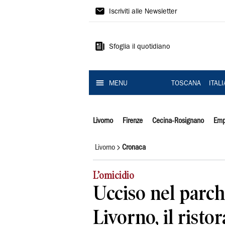
Il
Iscriviti alle Newsletter
Tirreno
Sfoglia il quotidiano
MENU
TOSCANA
ITAL
Livorno
Firenze
Cecina-Rosignano
Emp
Livorno
Cronaca
L’omicidio
Ucciso nel parch
Livorno, il risto