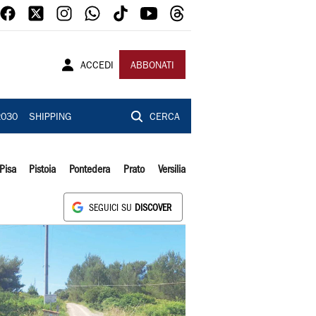
ACCEDI
ABBONATI
2030
SHIPPING
CERCA
Pisa
Pistoia
Pontedera
Prato
Versilia
SEGUICI SU
DISCOVER