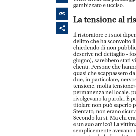
gambizzato e ucciso.
La tensione al ri
Il ristoratore e i suoi di
delitto che ha sconvolto il
chiedendo di non pubblica
descrive nel dettaglio - fo
giugno), sarebbero stati vi
clienti. Persone che hann
quasi che scappassero da q
due, in particolare, nervo
tensione, molta tensione».
permanenza nel locale, pur
rivolgevano la parola. È p
titolare non può saperlo p
Stentato, non erano sicu
Secondo lui sì. Ma chi era
e un suo amico? La vitti
semplicemente avevano u