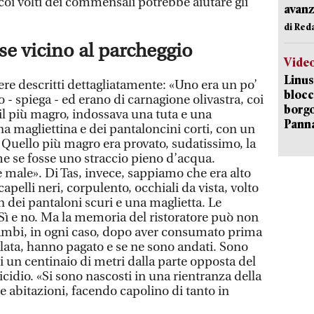
 coi volti dei commensali potrebbe aiutare gli
avanz
di Red
ase vicino al parcheggio
Vide
Linus
ere descritti dettagliatamente: «Uno era un po’
blocc
o - spiega - ed erano di carnagione olivastra, coi
borgo
 il più magro, indossava una tuta e una
Pann
una magliettina e dei pantaloncini corti, con un
a. Quello più magro era provato, sudatissimo, la
e se fosse uno straccio pieno d’acqua.
 male». Di Tas, invece, sappiamo che era alto
capelli neri, corpulento, occhiali da vista, volto
n dei pantaloni scuri e una maglietta. Le
ì e no. Ma la memoria del ristoratore può non
rambi, in ogni caso, dopo aver consumato prima
alata, hanno pagato e se ne sono andati. Sono
i un centinaio di metri dalla parte opposta del
cidio. «Si sono nascosti in una rientranza della
e abitazioni, facendo capolino di tanto in