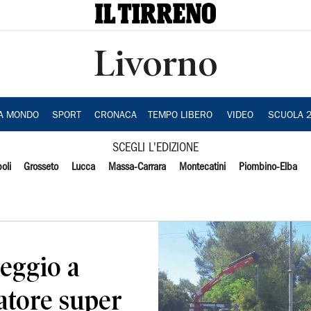
Livorno
IA MONDO
SPORT
CRONACA
TEMPO LIBERO
VIDEO
SCUOLA 
SCEGLI L'EDIZIONE
oli
Grosseto
Lucca
Massa-Carrara
Montecatini
Piombino-Elba
eggio a
ratore super