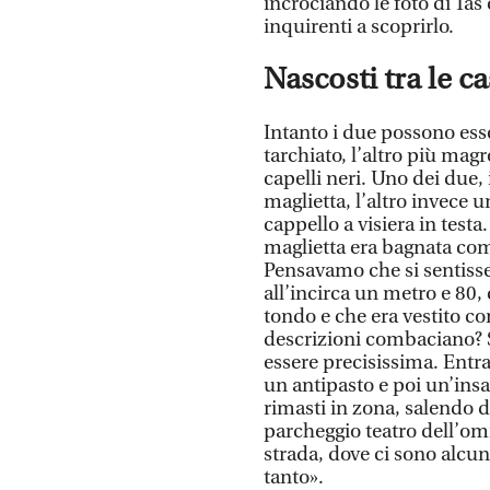
incrociando le foto di Tas
inquirenti a scoprirlo.
Nascosti tra le c
Intanto i due possono ess
tarchiato, l’altro più magr
capelli neri. Uno dei due,
maglietta, l’altro invece 
cappello a visiera in test
maglietta era bagnata com
Pensavamo che si sentisse
all’incirca un metro e 80, 
tondo e che era vestito co
descrizioni combaciano? S
essere precisissima. Ent
un antipasto e poi un’ins
rimasti in zona, salendo d
parcheggio teatro dell’omi
strada, dove ci sono alcun
tanto».