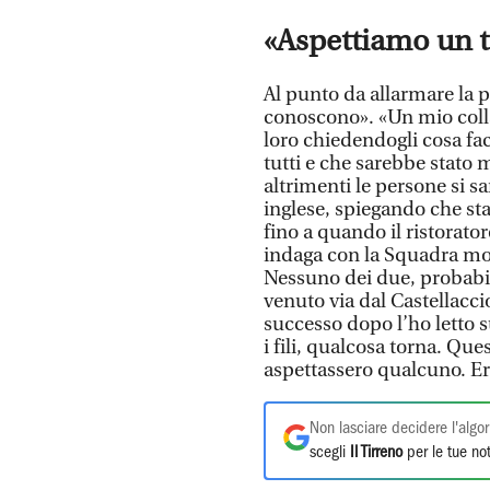
«Aspettiamo un t
Al punto da allarmare la p
conoscono». «Un mio colla
loro chiedendogli cosa fa
tutti e che sarebbe stato 
altrimenti le persone si s
inglese, spiegando che sta
fino a quando il ristorator
indaga con la Squadra mobi
Nessuno dei due, probabil
venuto via dal Castellaccio
successo dopo l’ho letto 
i fili, qualcosa torna. Qu
aspettassero qualcuno. E
Non lasciare decidere l'algor
scegli
Il Tirreno
per le tue not