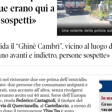
ue erano qui a
sospetti»
◗
Una volante della polizia su
da il “Ghinè Cambrì”, vicino al luogo de
o avanti e indietro, persone sospette»
 nel ristorante due ore prima dell’omicidio.
ntato: due persone che consumano antipasti e
rati, una accanto all’altra, senza rivolgersi
avranno avuto sui 40 anni, forse dell’Europa
In ma
», rivela
Federico Castagnoli
, il titolare del
Gross
i
via di Quercianella
, al
Castellaccio
, a meno di
vacan
o dove il trentunenne
Ylias Tas
è stato