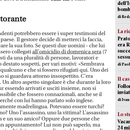
dell’
bom
di Red
storante
La ri
pendenti potrebbero essere i super testimoni del
Prato
 paese. Il gestore decide di metterci la faccia,
era 
re la sua foto. Se questi due uomini - che lui
succe
ssero collegati
all’omicidio di domenica sera
(7
sessu
sti da una pluralità di persone, lavoratori e
o destato sospetti, per vari motivi: «Sembrava
di Pao
ualcuno e che si fossero rifugiati qui. Uno dei
so si guardava attorno insospettito. C’era
Il ca
 Un altro aspetto singolare è che durante la loro
Follo
 essendo arrivati e usciti insieme, non si
inviat
ossibile che fossero connazionali, anche se il
di Iva
erché con lui hanno parlato solo inglese.
ramente madrelingua. Potevano essere turchi?
no? Uno l’assassino, uno la vittima? L’assassino
Lo st
ma e un suo amico? Oppure due persone che
Vacan
n appuntamento? Lui non può saperlo, ma
24 mi