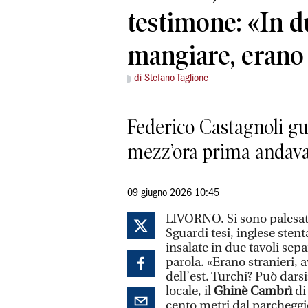
testimone: «In d
mangiare, erano 
di Stefano Taglione
Federico Castagnoli gui
mezz’ora prima andavan
09 giugno 2026 10:45
LIVORNO. Si sono palesati
Sguardi tesi, inglese ste
insalate in due tavoli sepa
parola. «Erano stranieri, 
dell’est. Turchi? Può darsi
locale, il
Ghinè Cambrì
d
cento metri dal parcheggi