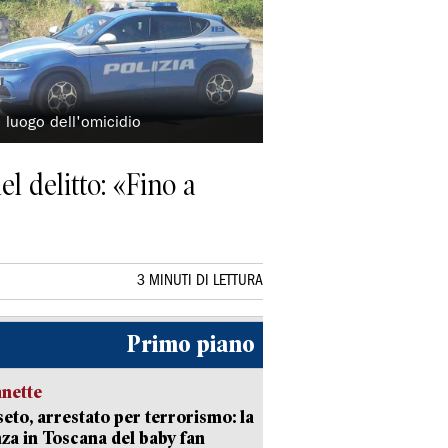
l luogo dell'omicidio
l delitto: «Fino a
3 MINUTI DI LETTURA
Primo piano
nette
eto, arrestato per terrorismo: la
za in Toscana del baby fan