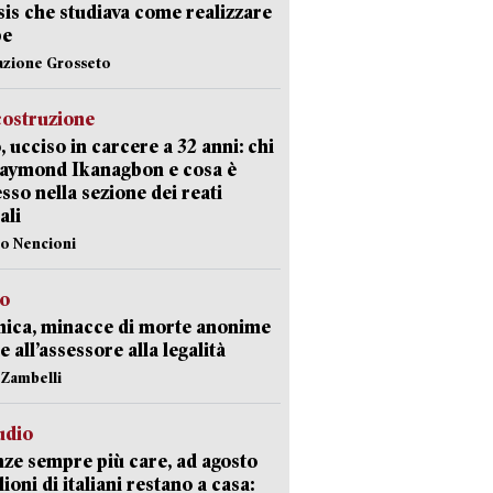
Isis che studiava come realizzare
be
azione Grosseto
costruzione
, ucciso in carcere a 32 anni: chi
Raymond Ikanagbon e cosa è
sso nella sezione dei reati
ali
lo Nencioni
so
nica, minacce di morte anonime
e all’assessore alla legalità
n Zambelli
udio
ze sempre più care, ad agosto
lioni di italiani restano a casa: