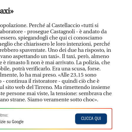
axi»
opolazione. Perché al Castellaccio «tutti si
boratore - prosegue Castagnoli - è andato da
cessero, spiegandogli che qui ci conosciamo
meglio che chiarissero le loro intenzioni, perché
arebbero spaventate. Uno dei due ha risposto, in
vano aspettando un taxi». Il taxi, però, almeno
e è rimasto lì non è mai arrivato. La polizia, che
le, potrà verificarlo. Era una scusa, forse.
mente, lo ha mai preso. «Alle 23,15 sono
 - continua il ristoratore - quindi ciò che è
sul sito web del Tirreno. Ma rimettendo insieme
este persone mai viste, la tensione: sembrava che
rano strane. Siamo veramente sotto choc».
itmo:
CLICCA QUI
izie su Google