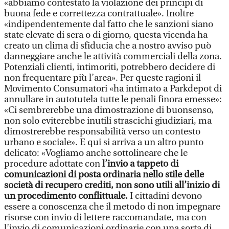
«abbiamo contestato la violazione dei principi di
buona fede e correttezza contrattuale». Inoltre
«indipendentemente dal fatto che le sanzioni siano
state elevate di sera o di giorno, questa vicenda ha
creato un clima di sfiducia che a nostro avviso può
danneggiare anche le attività commerciali della zona.
Potenziali clienti, intimoriti, potrebbero decidere di
non frequentare più l’area». Per queste ragioni il
Movimento Consumatori «ha intimato a Parkdepot di
annullare in autotutela tutte le penali finora emesse»:
«Ci sembrerebbe una dimostrazione di buonsenso,
non solo eviterebbe inutili strascichi giudiziari, ma
dimostrerebbe responsabilità verso un contesto
urbano e sociale». E qui si arriva a un altro punto
delicato: «Vogliamo anche sottolineare che le
procedure adottate con
l’invio a tappeto di
comunicazioni di posta ordinaria nello stile delle
società di recupero crediti, non sono utili all’inizio di
un procedimento conflittuale.
I cittadini devono
essere a conoscenza che il metodo di non impegnare
risorse con invio di lettere raccomandate, ma con
l’invio di comunicazioni ordinarie con una sorta di