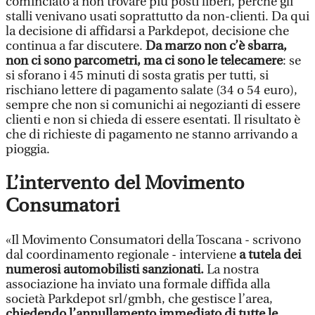
cominciato a non trovare più posti liberi, perché gli
stalli venivano usati soprattutto da non-clienti. Da qui
la decisione di affidarsi a Parkdepot, decisione che
continua a far discutere.
Da marzo non c’è sbarra,
non ci sono parcometri, ma ci sono le telecamere
: se
si sforano i 45 minuti di sosta gratis per tutti, si
rischiano lettere di pagamento salate (34 o 54 euro),
sempre che non si comunichi ai negozianti di essere
clienti e non si chieda di essere esentati. Il risultato è
che di richieste di pagamento ne stanno arrivando a
pioggia.
L’intervento del Movimento
Consumatori
«Il Movimento Consumatori della Toscana - scrivono
dal coordinamento regionale - interviene
a tutela dei
numerosi automobilisti sanzionati.
La nostra
associazione ha inviato una formale diffida alla
società Parkdepot srl/gmbh, che gestisce l’area,
chiedendo l’annullamento immediato di tutte le