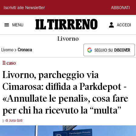
Il
Iscriviti alle Newsletter
ABBONATI
Tirreno
MENU
ACCEDI
Livorno
Livorno
Cronaca
SEGUICI SU
DISCOVER
Il caso
Livorno, parcheggio via
Cimarosa: diffida a Parkdepot -
«Annullate le penali», cosa fare
per chi ha ricevuto la “multa”
di Juna Goti