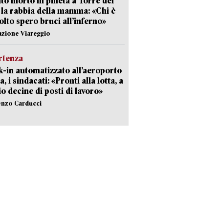
to morto in pineta a Torre del
 la rabbia della mamma: «Chi è
olto spero bruci all’inferno»
azione Viareggio
rtenza
-in automatizzato all’aeroporto
a, i sindacati: «Pronti alla lotta, a
io decine di posti di lavoro»
enzo Carducci