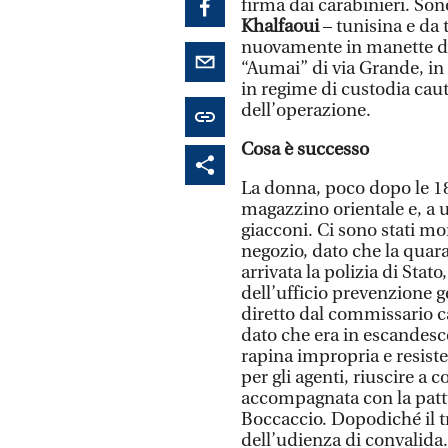
firma dai carabinieri. So
Khalfaoui
– tunisina e da 
nuovamente in manette do
“Aumai” di via Grande, in 
in regime di custodia caut
dell’operazione.
Cosa è successo
La donna, poco dopo le 18
magazzino orientale e, a 
giacconi. Ci sono stati mo
negozio, dato che la quara
arrivata la polizia di Sta
dell’ufficio prevenzione 
diretto dal commissario 
dato che era in escandesc
rapina impropria e resiste
per gli agenti, riuscire a
accompagnata con la pattug
Boccaccio. Dopodiché il t
dell’udienza di convalida.