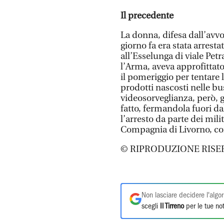
Il precedente
La donna, difesa dall’avv
giorno fa era stata arrest
all’Esselunga di viale Pet
l’Arma, aveva approfittato
il pomeriggio per tentare 
prodotti nascosti nelle bu
videosorveglianza, però, gl
fatto, fermandola fuori dal
l’arresto da parte dei mil
Compagnia di Livorno, c
© RIPRODUZIONE RISE
Non lasciare decidere l'algor
scegli
Il Tirreno
per le tue not