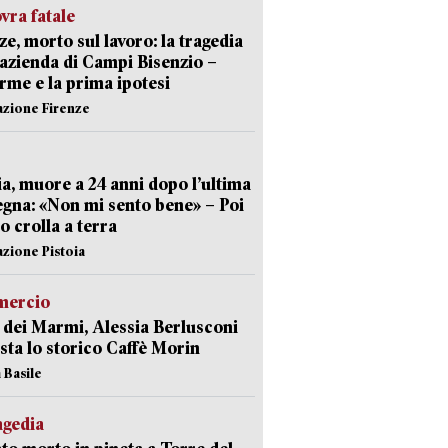
ra fatale
ze, morto sul lavoro: la tragedia
’azienda di Campi Bisenzio –
arme e la prima ipotesi
azione Firenze
ia, muore a 24 anni dopo l’ultima
gna: «Non mi sento bene» – Poi
 crolla a terra
azione Pistoia
ercio
 dei Marmi, Alessia Berlusconi
sta lo storico Caffè Morin
 Basile
agedia