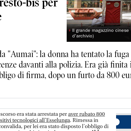
resto-bis per
e
◗
Il grande magazzino cinese 
d'archivio)
da "Aumai": la donna ha tentato la fuga
nze davanti alla polizia. Era già finita 
bbligo di firma, dopo un furto da 800 eu
corso era stata arrestata per
aver rubato 800
sitivi tecnologici all’Esselunga
. Rimessa in
onvalida, per lei era stato disposto l’obbligo di