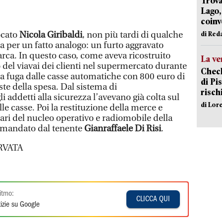
Trova
Lago,
coinv
ocato
Nicola Giribaldi
, non più tardi di qualche
di Red
ata per un fatto analogo: un furto aggravato
rarca. In questo caso, come aveva ricostruito
La ve
 del viavai dei clienti nel supermercato durante
Check
la fuga dalle casse automatiche con 800 euro di
di Pis
ste della spesa. Dal sistema di
risch
i addetti alla sicurezza l’avevano già colta sul
di Lor
le casse. Poi la restituzione della merce e
itari del nucleo operativo e radiomobile della
omandato dal tenente
Gianraffaele Di Risi
.
RVATA
itmo:
CLICCA QUI
izie su Google