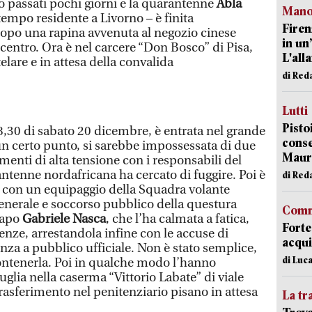
no passati pochi giorni e la quarantenne
Abla
Manov
tempo residente a Livorno – è finita
Firen
po una rapina avvenuta al negozio cinese
in un
centro. Ora è nel carcere “Don Bosco” di Pisa,
L'all
elare e in attesa della convalida
di Red
Lutti
Pisto
,30 di sabato 20 dicembre, è entrata nel grande
conse
un certo punto, si sarebbe impossessata di due
Mauro
menti di alta tensione con i responsabili del
ntenne nordafricana ha cercato di fuggire. Poi è
di Red
to, con un equipaggio della Squadra volante
generale e soccorso pubblico della questura
Comm
capo
Gabriele Nasca
, che l’ha calmata a fatica,
Forte
enze, arrestandola infine con le accuse di
acqui
nza a pubblico ufficiale. Non è stato semplice,
di Luca
 contenerla. Poi in qualche modo l’hanno
lia nella caserma “Vittorio Labate” di viale
rasferimento nel penitenziario pisano in attesa
La tr