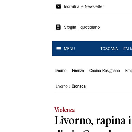
Il
Iscriviti alle Newsletter
Tirreno
Sfoglia il quotidiano
MENU
TOSCANA
ITAL
Livorno
Firenze
Cecina-Rosignano
Emp
Livorno
Cronaca
Violenza
Livorno, rapina 