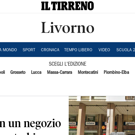
Livorno
IA MONDO
SPORT
CRONACA
TEMPO LIBERO
VIDEO
SCUOLA 
SCEGLI L'EDIZIONE
oli
Grosseto
Lucca
Massa-Carrara
Montecatini
Piombino-Elba
in un negozio