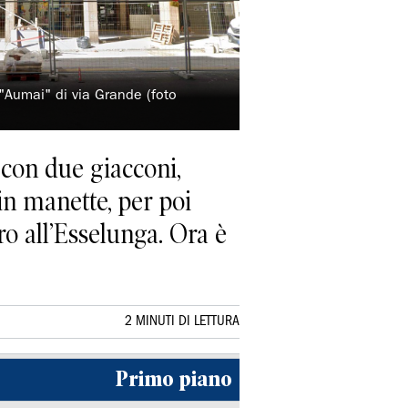
"Aumai" di via Grande (foto
 con due giacconi,
in manette, per poi
ro all’Esselunga. Ora è
2 MINUTI DI LETTURA
Primo piano