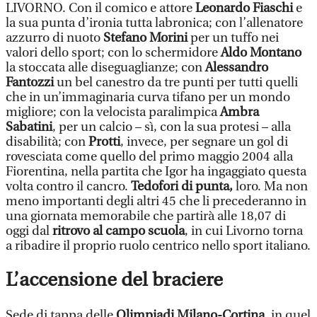
LIVORNO. Con il comico e attore
Leonardo Fiaschi
e
la sua punta d’ironia tutta labronica; con l’allenatore
azzurro di nuoto
Stefano Morini
per un tuffo nei
valori dello sport; con lo schermidore
Aldo Montano
la stoccata alle diseguaglianze; con
Alessandro
Fantozzi
un bel canestro da tre punti per tutti quelli
che in un’immaginaria curva tifano per un mondo
migliore; con la velocista paralimpica
Ambra
Sabatini
, per un calcio – sì, con la sua protesi – alla
disabilità; con
Protti
, invece, per segnare un gol di
rovesciata come quello del primo maggio 2004 alla
Fiorentina, nella partita che Igor ha ingaggiato questa
volta contro il cancro.
Tedofori di punta,
loro. Ma non
meno importanti degli altri 45 che li precederanno in
una giornata memorabile che partirà alle 18,07 di
oggi dal
ritrovo al campo scuola
, in cui Livorno torna
a ribadire il proprio ruolo centrico nello sport italiano.
L’accensione del braciere
Sede di tappa delle
Olimpiadi Milano-Cortina
, in quel