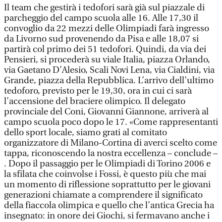
Il team che gestirà i tedofori sarà già sul piazzale di
parcheggio del campo scuola alle 16. Alle 17,30 il
convoglio da 22 mezzi delle Olimpiadi farà ingresso
da Livorno sud provenendo da Pisa e alle 18,07 si
partirà col primo dei 51 tedofori. Quindi, da via dei
Pensieri, si procederà su viale Italia, piazza Orlando,
via Gaetano D’Alesio, Scali Novi Lena, via Cialdini, via
Grande, piazza della Repubblica. L’arrivo dell’ultimo
tedoforo, previsto per le 19,30, ora in cui ci sarà
l’accensione del braciere olimpico. Il delegato
provinciale del Coni, Giovanni Giannone, arriverà al
campo scuola poco dopo le 17. «Come rappresentanti
dello sport locale, siamo grati al comitato
organizzatore di Milano-Cortina di averci scelto come
tappa, riconoscendo la nostra eccellenza – conclude –
. Dopo il passaggio per le Olimpiadi di Torino 2006 e
la sfilata che coinvolse i Fossi, è questo più che mai
un momento di riflessione soprattutto per le giovani
generazioni chiamate a comprendere il significato
della fiaccola olimpica e quello che l’antica Grecia ha
insegnato: in onore dei Giochi, si fermavano anche i