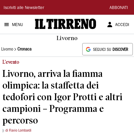
Il
Iscriviti alle Newsletter
ABBONATI
Tirreno
MENU
ACCEDI
Livorno
Livorno
Cronaca
SEGUICI SU
DISCOVER
L'evento
Livorno, arriva la fiamma
olimpica: la staffetta dei
tedofori con Igor Protti e altri
campioni – Programma e
percorso
di Flavio Lombardi