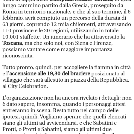
lungo cammino partito dalla Grecia, proseguito da
Roma in territorio nazionale, e che al suo termine, il 6
febbraio, avrà compiuto un percorso della durata di
63 giorni, coprendo 12 mila chilometri, attraversando
110 province e le 20 regioni, utilizzando in totale
10.001 staffette. Un itinerario che ha attraversato la
Toscana
, ma che solo noi, con Siena e Firenze,
possiamo vantare come maggiore importanza
riconosciuta.
Tutto pronto, quindi, per accogliere la fiamma in città
e l’
accensione alle 19,30
del braciere
posizionato al
villaggio che sarà allestito in piazza della Repubblica,
al City Celebration.
L’organizzazione non ha ancora rivelato i dettagli: non
è dato sapere, insomma, quando i personaggi attesi
entreranno in scena. Resta tutto nel campo delle
ipotesi, quindi. Vogliamo sperare che quelli elencati
siano gli ultimi ad avvicendarsi, e che Sabatini e
Protti, o Protti e Sabatini, siamo gli ultimi due