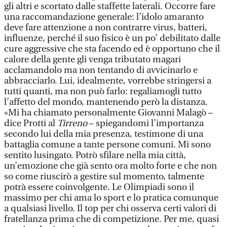
gli altri e scortato dalle staffette laterali. Occorre fare
una raccomandazione generale: l’idolo amaranto
deve fare attenzione a non contrarre virus, batteri,
influenze, perché il suo fisico è un po’ debilitato dalle
cure aggressive che sta facendo ed è opportuno che il
calore della gente gli venga tributato magari
acclamandolo ma non tentando di avvicinarlo e
abbracciarlo. Lui, idealmente, vorrebbe stringersi a
tutti quanti, ma non può farlo: regaliamogli tutto
l’affetto del mondo, mantenendo però la distanza.
«Mi ha chiamato personalmente Giovanni Malagò –
dice Protti al
Tirreno
– spiegandomi l’importanza
secondo lui della mia presenza, testimone di una
battaglia comune a tante persone comuni. Mi sono
sentito lusingato. Potrò sfilare nella mia città,
un’emozione che già sento ora molto forte e che non
so come riuscirò a gestire sul momento, talmente
potrà essere coinvolgente. Le Olimpiadi sono il
massimo per chi ama lo sport e lo pratica comunque
a qualsiasi livello. Il top per chi osserva certi valori di
fratellanza prima che di competizione. Per me, quasi