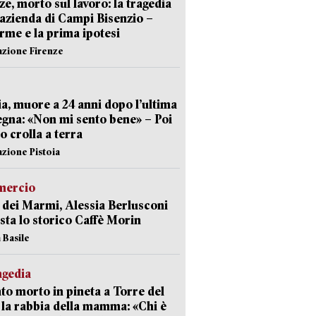
ze, morto sul lavoro: la tragedia
’azienda di Campi Bisenzio –
arme e la prima ipotesi
azione Firenze
ia, muore a 24 anni dopo l’ultima
gna: «Non mi sento bene» – Poi
 crolla a terra
azione Pistoia
ercio
 dei Marmi, Alessia Berlusconi
sta lo storico Caffè Morin
 Basile
agedia
to morto in pineta a Torre del
 la rabbia della mamma: «Chi è