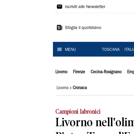
Il
Iscriviti alle Newsletter
Tirreno
Sfoglia il quotidiano
MENU
TOSCANA
ITAL
Livorno
Firenze
Cecina-Rosignano
Emp
Livorno
Cronaca
Campioni labronici
Livorno nell'olim