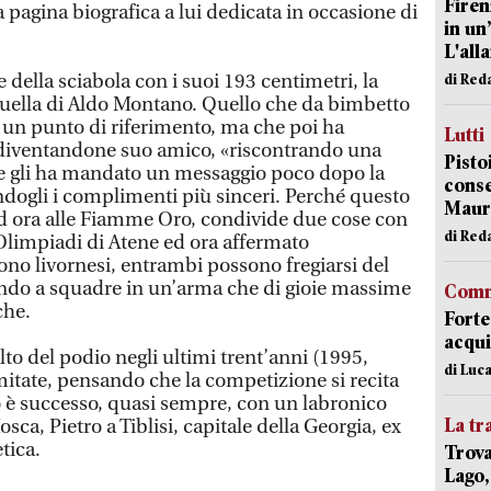
Firen
pagina biografica a lui dedicata in occasione di
in un
L'all
e della sciabola con i suoi 193 centimetri, la
di Red
quella di Aldo Montano. Quello che da bimbetto
 un punto di riferimento, ma che poi ha
Lutti
 diventandone suo amico, «riscontrando una
Pisto
he gli ha mandato un messaggio poco dopo la
conse
cendogli i complimenti più sinceri. Perché questo
Mauro
 ed ora alle Fiamme Oro, condivide due cose con
di Red
 Olimpiadi di Atene ed ora affermato
no livornesi, entrambi possono fregiarsi del
ondo a squadre in un’arma che di gioie massime
Comm
che.
Forte
acqui
lto del podio negli ultimi trent’anni (1995,
di Luca
mitate, pensando che la competizione si recita
 è successo, quasi sempre, con un labronico
La tr
ca, Pietro a Tiblisi, capitale della Georgia, ex
tica.
Trova
Lago,