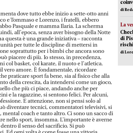
coinv
di Red
menta dove tutto ebbe inizio a sette-otto anni
ioco e Tommaso e Lorenzo, i fratelli, ebbero
La ve
 babbo Pasquale e mamma Ilaria. La scherma
Check
indi, all’epoca, senza aver bisogno della Notte
di Pis
ma questa è una grande iniziativa – racconta
risch
nità per tutte le discipline di mettersi in
one soprattutto per i bimbi che ancora sono
di Lor
può piacere di più. Io stesso, in precedenza,
col basket, col karate, il nuoto e l’atletica.
 il vero amore. È fondamentale, ricordare
he praticare sport fa bene, sia al fisico che alla
nto della crescita, da intendersi come un gioco,
quello che più ci piace, andando anche per
zini e la ragazzine, si sentono felici. Per alcuni,
ofessione. E attenzione, non si pensi solo al
uò diventare tecnici, commentatori televisivi, si
 mental coach e tanto altro. Ci sono un sacco di
tare nello sport, insomma. L’importante è averne
 dentro il senso del sacrificio. Si può
evi. Ed ogni volta è come fosse una vittoria.