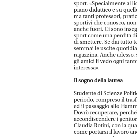
sport. «Specialmente al li
piano didattico e su quello
ma tanti professori, prat
sportivi che conosco, no
anche fuori. Ci sono inse
sport come una perdita di
di smettere. Se dai tutto t
semmai le uscite quotidia
ragazzina. Anche adesso, 
gli amici li vedo ogni tant
interessa».
Il sogno della laurea
Studente di Scienze Politi
periodo, compreso il tras
ed il passaggio alle Fiam
Dovrò recuperare, perché 
accondiscendere i genitor
Claudia Rotini, con la qu
come portarsi il lavoro a