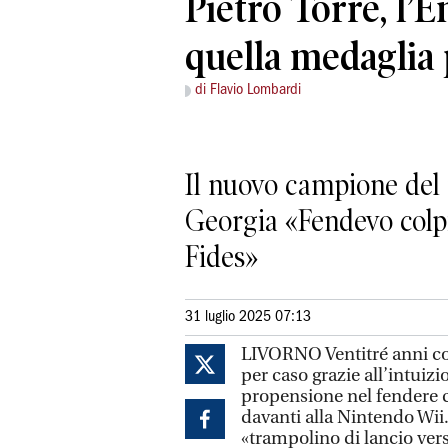
Pietro Torre, l’E
quella medaglia 
di Flavio Lombardi
Il nuovo campione del 
Georgia «Fendevo colpi 
Fides»
31 luglio 2025 07:13
LIVORNO Ventitré anni co
per caso grazie all’intuizi
propensione nel fendere 
davanti alla Nintendo Wii
«trampolino di lancio ver