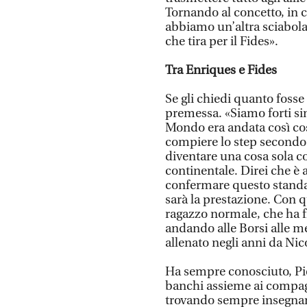
Tornando al concetto, in c
abbiamo un’altra sciabolat
che tira per il Fides».
Tra Enriques e Fides
Se gli chiedi quanto fosse 
premessa. «Siamo forti si
Mondo era andata così cos
compiere lo step secondo 
diventare una cosa sola c
continentale. Direi che è 
confermare questo standard
sarà la prestazione. Con qu
ragazzo normale, che ha f
andando alle Borsi alle m
allenato negli anni da Nic
Ha sempre conosciuto, Pietr
banchi assieme ai compagni,
trovando sempre insegnant