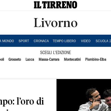
Livorno
IA MONDO
SPORT
CRONACA
TEMPO LIBERO
VIDEO
SCUOLA 
SCEGLI L'EDIZIONE
oli
Grosseto
Lucca
Massa-Carrara
Montecatini
Piombino-Elba
po: l’oro di