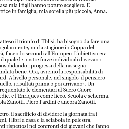
asa mia i figli hanno potuto scegliere. E
rice in famiglia, mia sorella più piccola, Anna,
atteso il trionfo di Tblisi, ha bisogno da fare una
ngolarmente, ma la stagione in Coppa del
ì, facendo secondi all’Europeo. L’obiettivo era
il quale le nostre forze individuali dovevano
onsolidando i progressi della rassegna
andata bene. Ora, avremo la responsabilità di
. A livello personale, nel singolo, il pensiero
ello, i risultati prima o poi arrivano». Un
requentato le elementari al Sacro Cuore,
edie, e l’Enriques come liceo. Scuola e scherma,
ola Zanotti, Piero Pardini e ancora Zanotti.
o, il sacrificio di dividere la giornata fra i
 i libri a casa e la sciabola in palestra,
i rispettosi nei confronti dei giovani che fanno