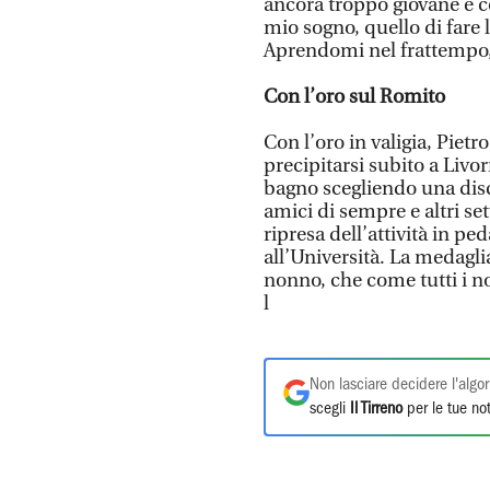
ancora troppo giovane e co
mio sogno, quello di fare 
Aprendomi nel frattempo, 
Con l’oro sul Romito
Con l’oro in valigia, Piet
precipitarsi subito a Liv
bagno scegliendo una disc
amici di sempre e altri se
ripresa dell’attività in 
all’Università. La medagli
nonno, che come tutti i no
l
Non lasciare decidere l'algor
scegli
Il Tirreno
per le tue not