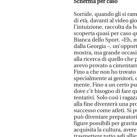
Scherma per caso
Sorride, quando gli si ram
di età, davanti al video g
l’intuizione, raccolta da
scoperta quasi per caso qu
Bianca dello Sport. «Eh, 
dalla Georgia –, un’opportu
mostra, ma grande occasi
alla ricerca di quello che 
avevo provato a cimentarmi 
Fino a che non ho trovato
specialmente ai genitori, c
mente. Fino a un certo pu
dove c’è bisogno di fare 
tentativi. Solo così i ragaz
alla fine diventerà una pr
successo come atleti. Si p
può diventare preparatori,
figure possibili per gravi
acquisita la cultura, avere
trasmettere tutto agli alli