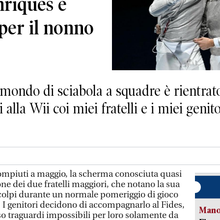
nriques e
per il nonno
mondo di sciabola a squadre è rientrato
alla Wii coi miei fratelli e i miei genit
mpiuti a maggio, la scherma conosciuta quasi
one dei due fratelli maggiori, che notano la sua
colpi durante un normale pomeriggio di gioco
. I genitori decidono di accompagnarlo al Fides,
Manov
so traguardi impossibili per loro solamente da