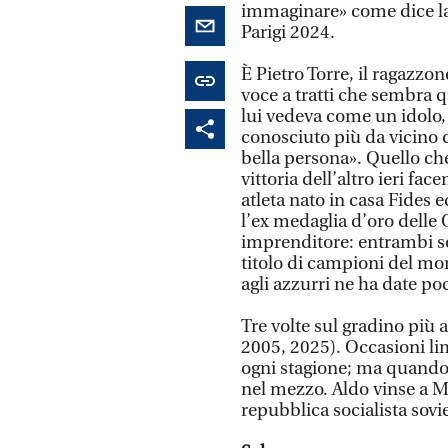
immaginare» come dice la 
Parigi 2024.
È Pietro Torre, il ragazzon
voce a tratti che sembra 
lui vedeva come un idolo,
conosciuto più da vicino
bella persona». Quello c
vittoria dell’altro ieri fa
atleta nato in casa Fides
l’ex medaglia d’oro delle
imprenditore: entrambi so
titolo di campioni del m
agli azzurri ne ha date po
Tre volte sul gradino più a
2005, 2025). Occasioni li
ogni stagione; ma quando
nel mezzo. Aldo vinse a Mos
repubblica socialista sovie