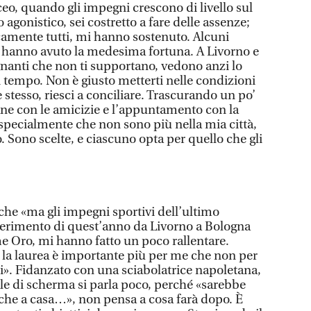
ceo, quando gli impegni crescono di livello sul
 agonistico, sei costretto a fare delle assenze;
icamente tutti, mi hanno sostenuto. Alcuni
n hanno avuto la medesima fortuna. A Livorno e
gnanti che non ti supportano, vedono anzi lo
 tempo. Non è giusto metterti nelle condizioni
e stesso, riesci a conciliare. Trascurando un po’
ne con le amicizie e l’appuntamento con la
specialmente che non sono più nella mia città,
o. Sono scelte, e ciascuno opta per quello che gli
che «ma gli impegni sportivi dell’ultimo
ferimento di quest’anno da Livorno a Bologna
me Oro, mi hanno fatto un poco rallentare.
la laurea è importante più per me che non per
i». Fidanzato con una sciabolatrice napoletana,
ale di scherma si parla poco, perché «sarebbe
nche a casa…», non pensa a cosa farà dopo. È