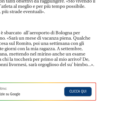
n tanti obiettivi da raggiungere. «Sto vivendo il
l’atleta al meglio e per più tempo possibile.
più strade eventuali».
ro è sbarcato all’aeroporto di Bologna per
orno. «Sarà un mese di vacanza piena. Qualche
esa sul Romito, poi una settimana con gli
tte giorni con la mia ragazza. A settembre,
pedana, mettendo nel mirino anche un esame
a chi la toccherà per primo al mio arrivo? De,
nni livornesi, sarà orgoglioso del su’ bimbo...».
itmo:
CLICCA QUI
izie su Google