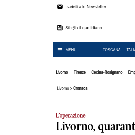
Il
Iscriviti alle Newsletter
Tirreno
Sfoglia il quotidiano
MENU
TOSCANA
ITAL
Livorno
Firenze
Cecina-Rosignano
Emp
Livorno
Cronaca
L’operazione
Livorno, quaran