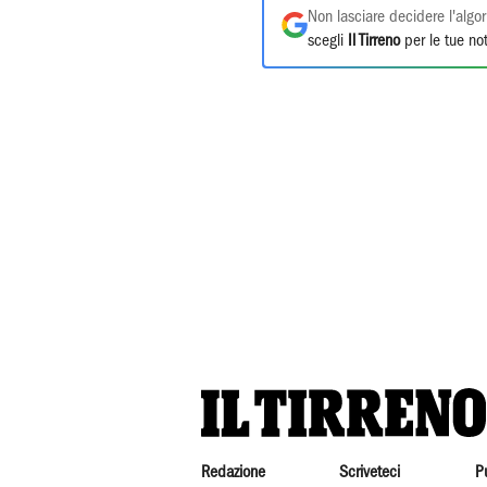
Non lasciare decidere l'algor
scegli
Il Tirreno
per le tue not
Redazione
Scriveteci
P