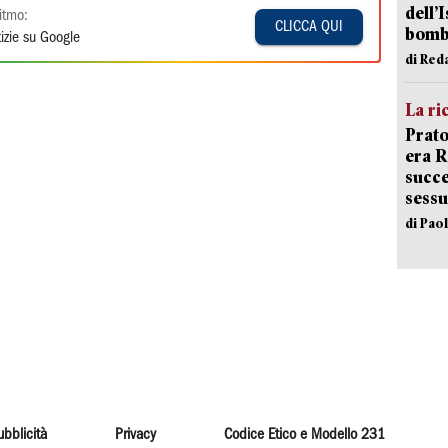
dell’
itmo:
CLICCA QUI
bom
izie su Google
di Red
La ri
Prato
era 
succe
sessu
di Pao
ubblicità
Privacy
Codice Etico e Modello 231