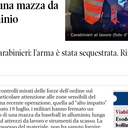
una mazza da
minio
◗
Carabinieri al lavoro (foto d'
arabinieri: l’arma è stata sequestrata. R
trolli mirati delle forze dell’ordine sul
articolare attenzione alle zone sensibili del
a recente operazione, quella ad “alto impatto”
ato 19 luglio, i militari hanno fermato un
Viabi
 di una mazza da baseball in alluminio, lunga
Esodo
 attrezzi da lavoro e strumenti da scasso. La
bolli
possesso del materiale, non ha saputo fornire