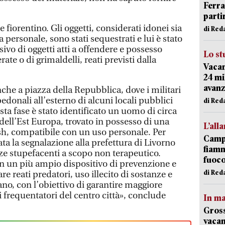
Ferr
parti
 fiorentino. Gli oggetti, considerati idonei sia
di Red
sa personale, sono stati sequestrati e lui è stato
vo di oggetti atti a offendere e possesso
Lo st
erate o di grimaldelli, reati previsti dalla
Vacan
24 mi
avanz
nche a piazza della Repubblica, dove i militari
edonali all’esterno di alcuni locali pubblici
di Red
sta fase è stato identificato un uomo di circa
dell’Est Europa, trovato in possesso di una
L’all
h, compatibile con un uso personale. Per
Campi
ata la segnalazione alla prefettura di Livorno
fiamm
e stupefacenti a scopo non terapeutico.
fuoc
 in un più ampio dispositivo di prevenzione e
di Red
re reati predatori, uso illecito di sostanze e
no, con l’obiettivo di garantire maggiore
 ai frequentatori del centro città», conclude
In ma
Gross
vacan