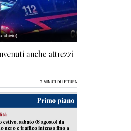
archivio)
invenuti anche attrezzi
2 MINUTI DI LETTURA
Primo piano
lità
 estivo, sabato (8 agosto) da
no nero e traffico intenso fino a