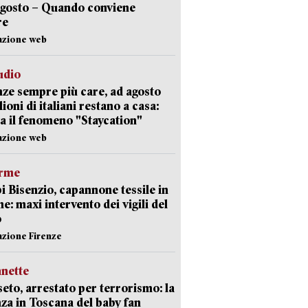
agosto – Quando conviene
re
azione web
udio
ze sempre più care, ad agosto
lioni di italiani restano a casa:
a il fenomeno "Staycation"
azione web
arme
 Bisenzio, capannone tessile in
e: maxi intervento dei vigili del
o
azione Firenze
nette
eto, arrestato per terrorismo: la
za in Toscana del baby fan