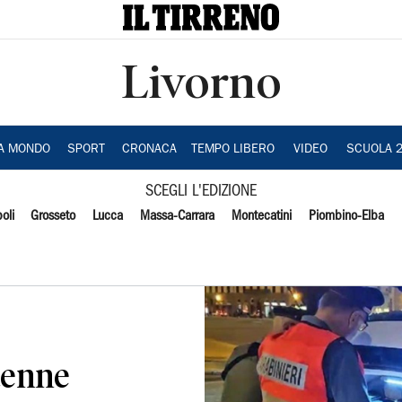
Livorno
IA MONDO
SPORT
CRONACA
TEMPO LIBERO
VIDEO
SCUOLA 
SCEGLI L'EDIZIONE
oli
Grosseto
Lucca
Massa-Carrara
Montecatini
Piombino-Elba
tenne