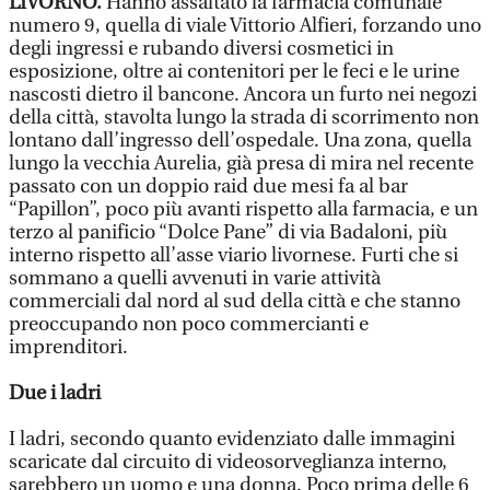
LIVORNO.
Hanno assaltato la farmacia comunale
numero 9, quella di viale Vittorio Alfieri, forzando uno
degli ingressi e rubando diversi cosmetici in
esposizione, oltre ai contenitori per le feci e le urine
nascosti dietro il bancone. Ancora un furto nei negozi
della città, stavolta lungo la strada di scorrimento non
lontano dall’ingresso dell’ospedale. Una zona, quella
lungo la vecchia Aurelia, già presa di mira nel recente
passato con un doppio raid due mesi fa al bar
“Papillon”, poco più avanti rispetto alla farmacia, e un
terzo al panificio “Dolce Pane” di via Badaloni, più
interno rispetto all’asse viario livornese. Furti che si
sommano a quelli avvenuti in varie attività
commerciali dal nord al sud della città e che stanno
preoccupando non poco commercianti e
imprenditori.
Due i ladri
I ladri, secondo quanto evidenziato dalle immagini
scaricate dal circuito di videosorveglianza interno,
sarebbero un uomo e una donna. Poco prima delle 6