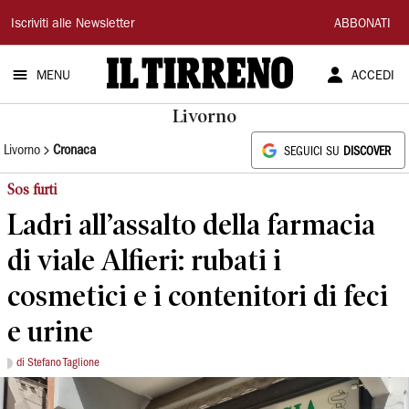
Il
Iscriviti alle Newsletter
ABBONATI
Tirreno
MENU
ACCEDI
Livorno
Livorno
Cronaca
SEGUICI SU
DISCOVER
Sos furti
Ladri all’assalto della farmacia
di viale Alfieri: rubati i
cosmetici e i contenitori di feci
e urine
di Stefano Taglione