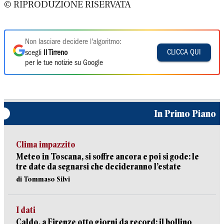
© RIPRODUZIONE RISERVATA
Non lasciare decidere l'algoritmo:
CLICCA QUI
scegli
Il Tirreno
per le tue notizie su Google
In Primo Piano
Clima impazzito
Meteo in Toscana, si soffre ancora e poi si gode: le
tre date da segnarsi che decideranno l’estate
di Tommaso Silvi
I dati
Caldo, a Firenze otto giorni da record: il bollino