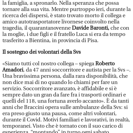
la famiglia, a spronarlo. Nella speranza che possa
tornare alla sua vita. Mentre purtroppo ieri, durante la
ricerca dei dispersi, è stato trovato morto il collega e
amico autotrasportatore livornese coinvolto nella
tragedia, il quarantanovenne
Davide Baronti,
che con
la moglie, i due figli e il fratello Luca si era da tempo
trasferito a Bientina, in provincia di Pisa.
Il sostegno dei volontari della Svs
«Siamo tutti col nostro collega – spiega
Roberto
Amadori
, da 47 anni soccorritore e autista per la Svs –.
Una bravissima persona, dalla rara disponibilità, che
non dice mai di no quando lo chiami per fare un
servizio. Soccorritore avanzato, è affidabile e si è
sempre dato un gran da fare fra i trasporti ordinari e
quelli del 118, una fortuna averlo accanto». È da tanti
anni che Braccini opera sulle ambulanze della Svs: si
era preso giusto una pausa, come altri volontari,
durante il Covid. Motivi familiari e lavorativi, in realtà,
temporanei. Visto che è tornato con il suo carico di
esperienza, “montando” in turno ogni sabato