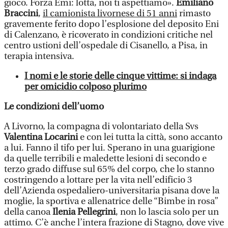
gioco. Forza Emi: lotta, noi ti aspettiamo».
Emiliano
Braccini
,
il camionista livornese di 51 anni
rimasto
gravemente ferito dopo l’esplosione del deposito Eni
di Calenzano, è ricoverato in condizioni critiche nel
centro ustioni dell’ospedale di Cisanello, a Pisa, in
terapia intensiva.
I nomi e le storie delle cinque vittime: si indaga
per omicidio colposo plurimo
Le condizioni dell’uomo
A Livorno, la compagna di volontariato della Svs
Valentina Locarini
e con lei tutta la città, sono accanto
a lui. Fanno il tifo per lui. Sperano in una guarigione
da quelle terribili e maledette lesioni di secondo e
terzo grado diffuse sul 65% del corpo, che lo stanno
costringendo a lottare per la vita nell’edificio 3
dell’Azienda ospedaliero-universitaria pisana dove la
moglie, la sportiva e allenatrice delle “Bimbe in rosa”
della canoa
Ilenia Pellegrini
, non lo lascia solo per un
attimo. C’è anche l’intera frazione di Stagno, dove vive