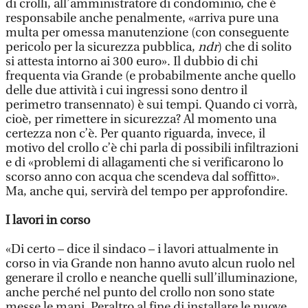
di crolli, all’amministratore di condominio, che è
responsabile anche penalmente, «arriva pure una
multa per omessa manutenzione (con conseguente
pericolo per la sicurezza pubblica,
ndr
) che di solito
si attesta intorno ai 300 euro». Il dubbio di chi
frequenta via Grande (e probabilmente anche quello
delle due attività i cui ingressi sono dentro il
perimetro transennato) è sui tempi. Quando ci vorrà,
cioè, per rimettere in sicurezza? Al momento una
certezza non c’è. Per quanto riguarda, invece, il
motivo del crollo c’è chi parla di possibili infiltrazioni
e di «problemi di allagamenti che si verificarono lo
scorso anno con acqua che scendeva dal soffitto».
Ma, anche qui, servirà del tempo per approfondire.
I lavori in corso
«Di certo – dice il sindaco – i lavori attualmente in
corso in via Grande non hanno avuto alcun ruolo nel
generare il crollo e neanche quelli sull’illuminazione,
anche perché nel punto del crollo non sono state
messe le mani. Peraltro al fine di installare le nuove