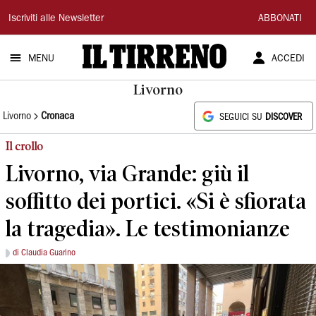
Il
Iscriviti alle Newsletter
ABBONATI
Tirreno
MENU
ACCEDI
Livorno
Livorno
Cronaca
SEGUICI SU
DISCOVER
Il crollo
Livorno, via Grande: giù il
soffitto dei portici. «Si è sfiorata
la tragedia». Le testimonianze
di Claudia Guarino