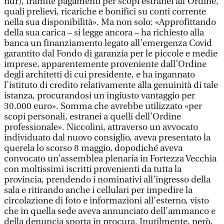
ndr), tramite pagamenti per scopi estranei all’Ordine,
quali prelievi, ricariche e bonifici su conti corrente
nella sua disponibilità». Ma non solo: «Approfittando
della sua carica – si legge ancora – ha richiesto alla
banca un finanziamento legato all’emergenza Covid
garantito dal Fondo di garanzia per le piccole e medie
imprese, apparentemente proveniente dall’Ordine
degli architetti di cui presidente, e ha ingannato
l’istituto di credito relativamente alla genuinità di tale
istanza, procurandosi un ingiusto vantaggio per
30.000 euro». Somma che avrebbe utilizzato «per
scopi personali, estranei a quelli dell’Ordine
professionale». Niccolini, attraverso un avvocato
individuato dal nuovo consiglio, aveva presentato la
querela lo scorso 8 maggio, dopodiché aveva
convocato un’assemblea plenaria in Fortezza Vecchia
con moltissimi iscritti provenienti da tutta la
provincia, prendendo i nominativi all’ingresso della
sala e ritirando anche i cellulari per impedire la
circolazione di foto e informazioni all’esterno, visto
che in quella sede aveva annunciato dell’ammanco e
della denuncia sporta in procura. Inutilmente, però,