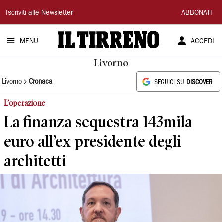
Il
Iscriviti alle Newsletter
ABBONATI
Tirreno
MENU
ACCEDI
Livorno
Livorno
Cronaca
SEGUICI SU
DISCOVER
L’operazione
La finanza sequestra 143mila
euro all’ex presidente degli
architetti