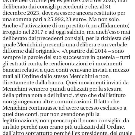
favore dell’Ordine per esigenze Covid del 2020, mai
deliberato dai consigli precedenti e che, al 31
dicembre 2023, doveva essere ancora restituito per
una somma pari a 25.992,23 euro». Ma non solo.
Anche «l’attivazione di un prestito (con affidamento)
irrogato nel 2017 e ad oggi saldato, ma anch’esso mai
deliberato dai precedenti consigli, per la richiesta del
quale Menichini presentò una delibera e un verbale
difforme dall’originale». «A partire dal 2014 – sono
sempre le parole del suo successore in querela – tutti
gli estratti conto, le rendicontazioni e i movimenti
bancari relativi a quei conti venivano inviati a mezzo
mail all’Ordine dallo stesso Menichini e non
direttamente dalla banca. Quei movimenti inviati da
Menichini vennero quindi utilizzati per la stesura
della prima nota e dei bilanci, visto che dall’istituto
non giungevano altre comunicazioni. Il fatto che
Menichini continuasse ad avere accesso esclusivo a
quei due conti, pur non avendone più la
legittimazione, non preoccupò il nuovo consiglio: da
un lato perché non erano più utilizzati dall’Ordine,
dall’altro soprattutto perché l’ex presidente, del quale