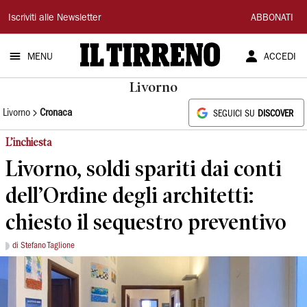
Il
Iscriviti alle Newsletter
ABBONATI
Tirreno
MENU
ACCEDI
Livorno
Livorno
Cronaca
SEGUICI SU
DISCOVER
L’inchiesta
Livorno, soldi spariti dai conti
dell’Ordine degli architetti:
chiesto il sequestro preventivo
di Stefano Taglione