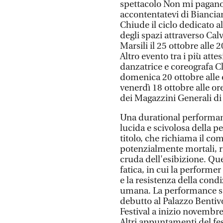
spettacolo Non mi pagano 
accontentatevi di Bianciar
Chiude il ciclo dedicato a
degli spazi attraverso Ca
Marsili il 25 ottobre alle 2
Altro evento tra i più atte
danzatrice e coreografa C
domenica 20 ottobre alle 
venerdì 18 ottobre alle or
dei Magazzini Generali di
Una durational performanc
lucida e scivolosa della p
titolo, che richiama il c
potenzialmente mortali, ri
cruda dell'esibizione. Qu
fatica, in cui la performer 
e la resistenza della cond
umana. La performance sar
debutto al Palazzo Bentiv
Festival a inizio novembre
Altri appuntamenti del fes