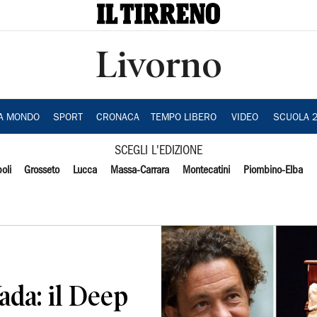
Livorno
IA MONDO
SPORT
CRONACA
TEMPO LIBERO
VIDEO
SCUOLA 
SCEGLI L'EDIZIONE
oli
Grosseto
Lucca
Massa-Carrara
Montecatini
Piombino-Elba
ada: il Deep