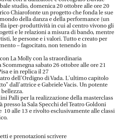
ale studio, domenica 20 ottobre alle ore 20
rico Chiarofonte un progetto che fonda le sue
l mondo della danza e della performance (un
la iper-produttività in cui al centro vivono gli
rogetti e le relazioni a misura di bando, mentre
rtisti, le persone e i valori. Tutto e creato per
ento – fagocitato, non tenendo in
con La Molly con la straordinaria
a Scommegna sabato 26 ottobre alle ore 21
isa e in replica il 27
Teatro dell'Ordigno di Vada. L'ultimo capitolo
itto” dall'attrice e Gabriele Vacis. Un potente
 bellezza.
ini Palli per la realizzazione della masterclass
rà presso la Sala Specchi del Teatro Goldoni
 10 alle 13 e rivolto esclusivamente alle classi
ico.
ietti e prenotazioni scrivere