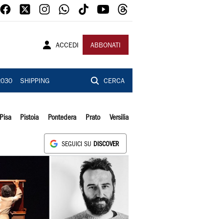
ACCEDI
ABBONATI
2030
SHIPPING
CERCA
Pisa
Pistoia
Pontedera
Prato
Versilia
SEGUICI SU
DISCOVER