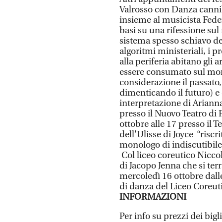
Valrosso con Danza cannib
insieme al musicista Fede
basi su una rifessione su
sistema spesso schiavo del
algoritmi ministeriali, i p
alla periferia abitano gli a
essere consumato sul mom
considerazione il passato,
dimenticando il futuro) e 
interpretazione di Ariann
presso il Nuovo Teatro di P
ottobre alle 17 presso il 
dell'Ulisse di Joyce “riscr
monologo di indiscutibile
Col liceo coreutico Niccol
di Jacopo Jenna che si ter
mercoledì 16 ottobre dalle
di danza del Liceo Coreut
INFORMAZIONI
Per info su prezzi dei bigl