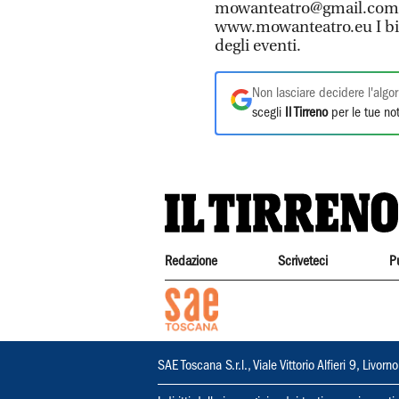
mowanteatro@gmail.com o
www.mowanteatro.eu I bigl
degli eventi.
Non lasciare decidere l'algor
scegli
Il Tirreno
per le tue not
Redazione
Scriveteci
P
SAE Toscana S.r.l., Viale Vittorio Alfieri 9, Li