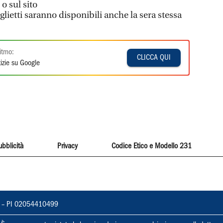
 sul sito
ietti saranno disponibili anche la sera stessa
itmo:
CLICCA QUI
izie su Google
ubblicità
Privacy
Codice Etico e Modello 231
vorno – PI 02054410499