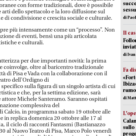
succe
ranee con forme tradizionali, dove è possibile
sessu
arti dello spettacolo e la loro diffusione sul
e di condivisione e crescita sociale e culturale.
di Pao
mpre più intensamente come un “processo”. Non
Il ca
uzione di eventi, bensì una più articolata
Follo
stiche e culturali.
inviat
di Iva
atterizza per due importanti novità: la prima
e coinvolge, oltre al baricentro tradizionale
Fa di
ittà di Pisa e Vada con la collaborazione con il
«Fort
eatro dell'Ordigno di
Ibiza
pecifico sulla figura di un singolo artista di cui
rumor
tistica e che, per la settima edizione, sarà
di Mat
 attore Michele Santeramo. Saranno ospitati
mmazione complessiva del
 di Calcio, in programma sabato 19 ottobre alle
L'op
 e in replica domenica 20 ottobre alle 17 al
Cala
a, il ciclo di racconti Fantasmi (Bastianazzo
sullo
.30 al Nuovo Teatro di Pisa, Marco Polo venerdì
proge