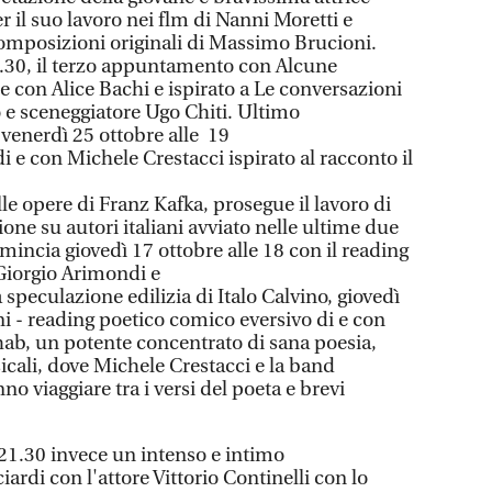
 il suo lavoro nei flm di Nanni Moretti e
omposizioni originali di Massimo Brucioni.
19.30, il terzo appuntamento con Alcune
e con Alice Bachi e ispirato a Le conversazioni
e sceneggiatore Ugo Chiti. Ultimo
enerdì 25 ottobre alle 19
di e con Michele Crestacci ispirato al racconto il
lle opere di Franz Kafka, prosegue il lavoro di
ione su autori italiani avviato nelle ultime due
omincia giovedì 17 ottobre alle 18 con il reading
Giorgio Arimondi e
La speculazione edilizia di Italo Calvino, giovedì
ni - reading poetico comico eversivo di e con
ab, un potente concentrato di sana poesia,
icali, dove Michele Crestacci e la band
o viaggiare tra i versi del poeta e brevi
 21.30 invece un intenso e intimo
iardi con l'attore Vittorio Continelli con lo