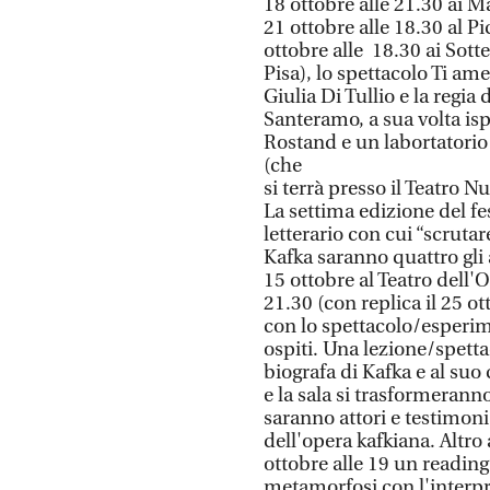
18 ottobre alle 21.30 ai M
21 ottobre alle 18.30 al P
ottobre alle 18.30 ai Sott
Pisa), lo spettacolo Ti ame
Giulia Di Tullio e la regia
Santeramo, a sua volta i
Rostand e un labortatorio
(che
si terrà presso il Teatro Nu
La settima edizione del f
letterario con cui “scruta
Kafka saranno quattro gli 
15 ottobre al Teatro dell'O
21.30 (con replica il 25 o
con lo spettacolo/esperim
ospiti. Una lezione/spettac
biografa di Kafka e al suo
e la sala si trasformeran
saranno attori e testimoni
dell'opera kafkiana. Altr
ottobre alle 19 un readin
metamorfosi con l'interpr