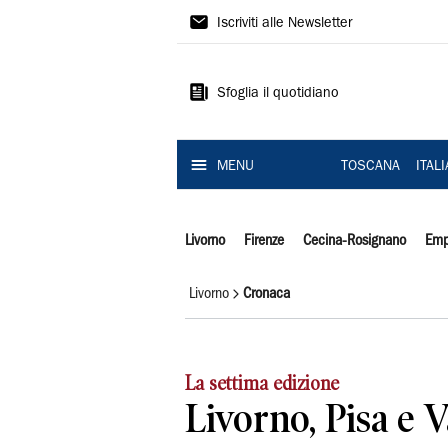
Il
Iscriviti alle Newsletter
Tirreno
Sfoglia il quotidiano
MENU
TOSCANA
ITAL
Livorno
Firenze
Cecina-Rosignano
Emp
Livorno
Cronaca
La settima edizione
Livorno, Pisa e V