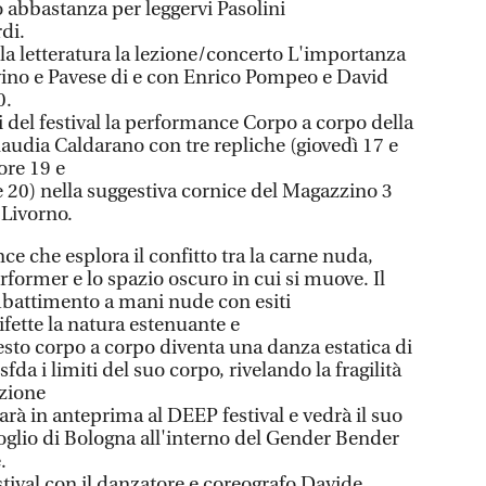
abbastanza per leggervi Pasolini
di.
lla letteratura la lezione/concerto L'importanza
lvino e Pavese di e con Enrico Pompeo e David
0.
si del festival la performance Corpo a corpo della
laudia Caldarano con tre repliche (giovedì 17 e
ore 19 e
e 20) nella suggestiva cornice del Magazzino 3
 Livorno.
e che esplora il confitto tra la carne nuda,
erformer e lo spazio oscuro in cui si muove. Il
ombattimento a mani nude con esiti
fette la natura estenuante e
esto corpo a corpo diventa una danza estatica di
sfda i limiti del suo corpo, rivelando la fragilità
izione
à in anteprima al DEEP festival e vedrà il suo
oglio di Bologna all'interno del Gender Bender
.
tival con il danzatore e coreografo Davide