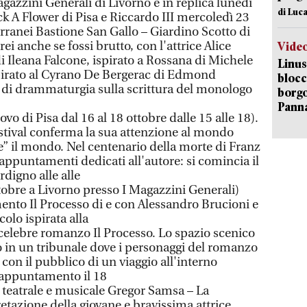
agazzini Generali di Livorno e in replica lunedì
di Luca
ick A Flower di Pisa e Riccardo III mercoledì 23
erranei Bastione San Gallo – Giardino Scotto di
rei anche se fossi brutto, con l'attrice Alice
Vide
 di Ileana Falcone, ispirato a Rossana di Michele
Linus
spirato al Cyrano De Bergerac di Edmond
blocc
 di drammaturgia sulla scrittura del monologo
borgo
Pann
ovo di Pisa dal 16 al 18 ottobre dalle 15 alle 18).
estival conferma la sua attenzione al mondo
re” il mondo. Nel centenario della morte di Franz
appuntamenti dedicati all'autore: si comincia il
rdigno alle alle
ttobre a Livorno presso I Magazzini Generali)
ento Il Processo di e con Alessandro Brucioni e
olo ispirata alla
 celebre romanzo Il Processo. Lo spazio scenico
no in un tribunale dove i personaggi del romanzo
 con il pubblico di un viaggio all'interno
o appuntamento il 18
g teatrale e musicale Gregor Samsa – La
etazione della giovane e bravissima attrice