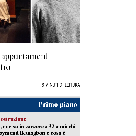
gli appuntamenti
tro
6 MINUTI DI LETTURA
Primo piano
costruzione
, ucciso in carcere a 32 anni: chi
Raymond Ikanagbon e cosa è