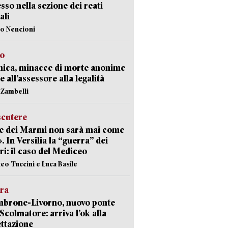
sso nella sezione dei reati
ali
lo Nencioni
so
nica, minacce di morte anonime
e all’assessore alla legalità
n Zambelli
scutere
e dei Marmi non sarà mai come
». In Versilia la “guerra” dei
i: il caso del Mediceo
teo Tuccini e Luca Basile
era
mbrone-Livorno, nuovo ponte
 Scolmatore: arriva l’ok alla
ttazione