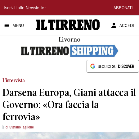
Il
Iscriviti alle Newsletter
ABBONATI
Tirreno
MENU
ACCEDI
Livorno
SEGUICI SU
DISCOVER
L’intervista
Darsena Europa, Giani attacca il
Governo: «Ora faccia la
ferrovia»
di Stefano Taglione