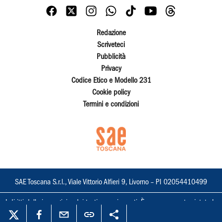
Redazione
Scriveteci
Pubblicità
Privacy
Codice Etico e Modello 231
Cookie policy
Termini e condizioni
SAE Toscana S.r.l., Viale Vittorio Alfieri 9, Livorno – PI 02054410499
I diritti delle immagini e dei testi sono riservati. È espressamente vietata la
loro riproduzione con qualsiasi mezzo e l'adattamento totale o parziale.