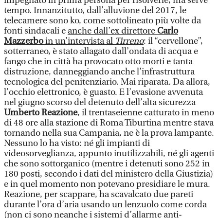
impegnato in prima persona per risolverle, ma serve
tempo. Innanzitutto, dall’alluvione del 2017, le
telecamere sono ko, come sottolineato più volte da
fonti sindacali e
anche dall’ex direttore
Carlo
Mazzerbo
in un’intervista al
Tirreno
: il “cervellone”,
sotterraneo, è stato allagato dall’ondata di acqua e
fango che in città ha provocato otto morti e tanta
distruzione, danneggiando anche l’infrastruttura
tecnologica del penitenziario. Mai riparata. Da allora,
l’occhio elettronico, è guasto. E l’evasione avvenuta
nel giugno scorso del detenuto dell’alta sicurezza
Umberto Reazione
, il trentaseienne catturato in meno
di 48 ore alla stazione di Roma Tiburtina mentre stava
tornando nella sua Campania, ne è la prova lampante.
Nessuno lo ha visto: né gli impianti di
videosorveglianza, appunto inutilizzabili, né gli agenti
che sono sottorganico (mentre i detenuti sono 252 in
180 posti, secondo i dati del ministero della Giustizia)
e in quel momento non potevano presidiare le mura.
Reazione, per scappare, ha scavalcato due pareti
durante l’ora d’aria usando un lenzuolo come corda
(non ci sono neanche i sistemi d’allarme anti-