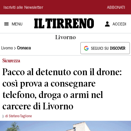
Il
Iscriviti alle Newsletter
ABBONATI
Tirreno
MENU
ACCEDI
Livorno
Livorno
Cronaca
SEGUICI SU
DISCOVER
Sicurezza
Pacco al detenuto con il drone:
così prova a consegnare
telefono, droga o armi nel
carcere di Livorno
di Stefano Taglione