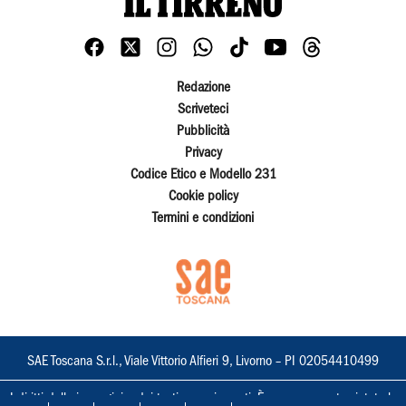
Redazione
Scriveteci
Pubblicità
Privacy
Codice Etico e Modello 231
Cookie policy
Termini e condizioni
SAE Toscana S.r.l., Viale Vittorio Alfieri 9, Livorno – PI 02054410499
I diritti delle immagini e dei testi sono riservati. È espressamente vietata la