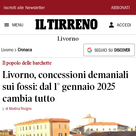
Il
Iscriviti alle Newsletter
ABBONATI
Tirreno
MENU
ACCEDI
Livorno
Livorno
Cronaca
SEGUICI SU
DISCOVER
Il popolo delle barchette
Livorno, concessioni demaniali
sui fossi: dal 1° gennaio 2025
cambia tutto
di Martina Trivigno