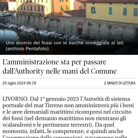
◗
Uno scorcio dei fossi con le barche ormeggiate ai lati
(archivio Pentafoto)
L’amministrazione sta per passare
dall’Authority nelle mani del Comune
25 luglio 2024 09:19
2 MINUTI DI LETTURA
LIVORNO. Dal 1° gennaio 2025 l’Autorità di sistema
portuale del mar Tirreno non amministrerà più i beni
e le aree demaniali marittimi ricompresi nel circuito
dei fossi (nel demanio marittimo non rientrano gli
scalandroni e le pertinenze terrestri). Da quel
momento, infatti, le competenze, e quindi anche
l’assegnazione delle concessioni, passeranno nelle