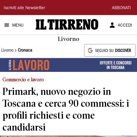
Il
Iscriviti alle Newsletter
ABBONATI
Tirreno
MENU
ACCEDI
Livorno
Livorno
Cronaca
SEGUICI SU
DISCOVER
Commercio e lavoro
Primark, nuovo negozio in
Toscana e cerca 90 commessi: i
profili richiesti e come
candidarsi