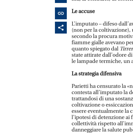
Le accuse
L’imputato – difeso dall’
(non per la coltivazione), 
secondo la procura motiva
fiamme gialle avevano per
quanto spiegato dal
Tirre
state attirate dall’odore di
le lampade termiche, un a
La strategia difensiva
Parietti ha censurato la «
contesta all’imputato la d
trattandosi di una sostanz
coltivazione o essiccazio
essere eventualmente la co
l’ipotesi di detenzione ai 
collettività rispetto all’
danneggiare la salute pubb