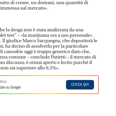
tratto di creare, un domani, una quantità di
à immessa sul mercato».
che la droga non è stata analizzata da una
olet test” – «la marijuana era a uso personale».
a. Il giudice Marco Sacquegna, che depositerà le
i, ha deciso di assolverlo per la particolare
e di cannabis oggi è troppo generico dato che,
za comune – conclude Parietti – il mercato di
o discusso, è ormai aperto e lecito purché il
 non sia superiore allo 0,5%».
itmo:
CLICCA QUI
izie su Google