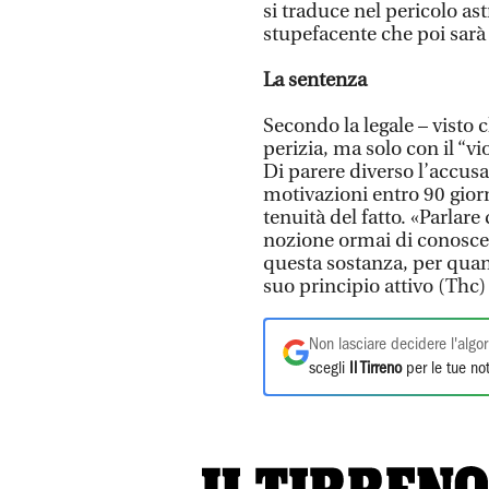
si traduce nel pericolo as
stupefacente che poi sar
La sentenza
Secondo la legale – visto 
perizia, ma solo con il “vi
Di parere diverso l’accus
motivazioni entro 90 giorn
tenuità del fatto. «Parlar
nozione ormai di conoscen
questa sostanza, per quant
suo principio attivo (Thc)
Non lasciare decidere l'algor
scegli
Il Tirreno
per le tue not