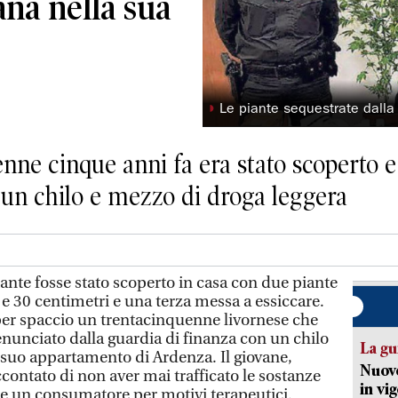
ana nella sua
◗
Le piante sequestrate dalla
enne cinque anni fa era stato scoperto 
 un chilo e mezzo di droga leggera
ante fosse stato scoperto in casa con due piante
e 30 centimetri e una terza messa a essiccare.
per spaccio un trentacinquenne livornese che
unciato dalla guardia di finanza con un chilo
La gu
suo appartamento di Ardenza. Il giovane,
Nuovo
contato di non aver mai trafficato le sostanze
in vi
rne un consumatore per motivi terapeutici.