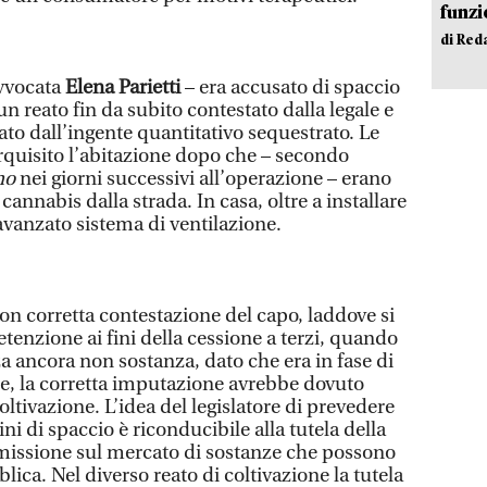
funzi
di Red
avvocata
Elena Parietti
– era accusato di spaccio
un reato fin da subito contestato dalla legale e
to dall’ingente quantitativo sequestrato. Le
quisito l’abitazione dopo che – secondo
no
nei giorni successivi all’operazione – erano
 cannabis dalla strada. In casa, oltre a installare
vanzato sistema di ventilazione.
non corretta contestazione del capo, laddove si
etenzione ai fini della cessione a terzi, quando
a ancora non sostanza, dato che era in fase di
ne, la corretta imputazione avrebbe dovuto
ltivazione. L’idea del legislatore di prevedere
fini di spaccio è riconducibile alla tutela della
immissione sul mercato di sostanze che possono
lica. Nel diverso reato di coltivazione la tutela