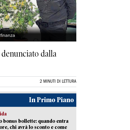
 finanza
e denunciato dalla
2 MINUTI DI LETTURA
In Primo Piano
ida
 bonus bollette: quando entra
gore, chi avrà lo sconto e come