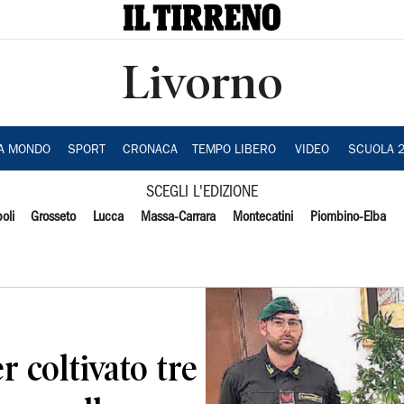
Livorno
IA MONDO
SPORT
CRONACA
TEMPO LIBERO
VIDEO
SCUOLA 
SCEGLI L'EDIZIONE
oli
Grosseto
Lucca
Massa-Carrara
Montecatini
Piombino-Elba
r coltivato tre