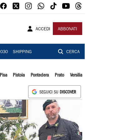
ACCEDI
ABBONATI
2030
SHIPPING
CERCA
Pisa
Pistoia
Pontedera
Prato
Versilia
SEGUICI SU
DISCOVER