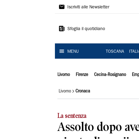
Il
Iscriviti alle Newsletter
Tirreno
Sfoglia il quotidiano
MENU
TOSCANA
ITAL
Livorno
Firenze
Cecina-Rosignano
Emp
Livorno
Cronaca
La sentenza
Assolto dopo ave