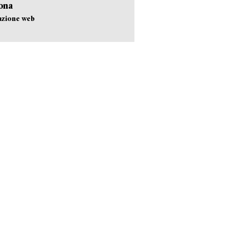
ona
azione web