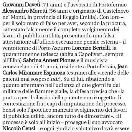
Giovanni Daveti
(71 anni) e l’avvocato di Portoferraio
Alessandro Moretti
(56 anni e originario di Castelnovo
ne’ Monti, in provincia di Reggio Emilia). Con loro –
per il solo reato di falso per aver, secondo la procura,
«attestato falsamente il completo svolgimento dei
lavori di pubblica utilità, presentando una falsa
attestazione all’ufficio esecuzione penale esterna – il
ventottenne di Porto Azzurro
Lorenzo Bertelli
, la
quarantunenne tedesca (abita a Capoliveri, sempre
all’Elba)
Sabrina Annett Plones
e il musicista
venezuelano di 31 anni, residente a Portoferraio,
Jean
Carlos Miramare Espinoza
(estranei alle vicende delle
patenti mai sospese
ndr
). Su di lui, ribattendo a
quanto affermato nell’udienza di due giorni fa dal
militare delle fiamme gialle, la difesa precisa che «la
pratica per il rilascio della patente non è oggetto di
contestazione fra i capi di imputazione del processo,
bensì solo l’ipotetico mancato svolgimento dei lavori
di pubblica utilità, ancora tutto da dimostrare». «Il
processo è solo all’inizio – prosegue il suo avvocato
Niccolò Censi
– e ogni giudizio valutativo dovrà essere