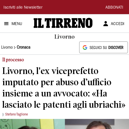
Il
Iscriviti alle Newsletter
ABBONATI
Tirreno
MENU
ACCEDI
Livorno
Livorno
Cronaca
SEGUICI SU
DISCOVER
Il processo
Livorno, l'ex viceprefetto
imputato per abuso d’ufficio
insieme a un avvocato: «Ha
lasciato le patenti agli ubriachi»
Stefano Taglione