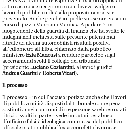
LIVORNO.
«Miramare Espinoza? Ci siamo appostati
sotto casa sua e nei giorni in cui doveva svolgere i
lavori di pubblica utilità alla propositura non si è
presentato. Anche perché in quelle stesse ore era a un
corso di jazz a Marciana Marina». A parlare è un
luogotenente della guardia di finanza che ha svolto le
indagini nell’inchiesta sulle presunte patenti mai
ritirate ad alcuni automobilisti risultati positivi
all’etilometro all’Elba, chiamato dalla pubblico
ministero
Ezia Mancusi
a rendere partecipe sugli
accertamenti svolti il collegio del tribunale
(presidente
Luciano Costantini
, a latere i giudici
Andrea Guarini
e
Roberta Vicari
).
Il processo
Il processo – in cui l’accusa ipotizza anche che i lavori
di pubblica utilità disposti dal tribunale come pena
sostitutiva nei confronti di tre persone sarebbero stati
fittizi o svolti in parte – vede imputati per abuso
d’ufficio e falsità ideologica commessa dal pubblico
ufficiale in atti pubblici l’ex viceprefetto livornese