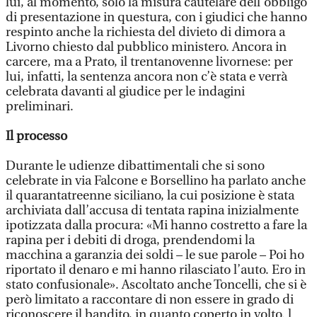
lui, al momento, solo la misura cautelare dell’obbligo
di presentazione in questura, con i giudici che hanno
respinto anche la richiesta del divieto di dimora a
Livorno chiesto dal pubblico ministero. Ancora in
carcere, ma a Prato, il trentanovenne livornese: per
lui, infatti, la sentenza ancora non c’è stata e verrà
celebrata davanti al giudice per le indagini
preliminari.
Il processo
Durante le udienze dibattimentali che si sono
celebrate in via Falcone e Borsellino ha parlato anche
il quarantatreenne siciliano, la cui posizione è stata
archiviata dall’accusa di tentata rapina inizialmente
ipotizzata dalla procura: «Mi hanno costretto a fare la
rapina per i debiti di droga, prendendomi la
macchina a garanzia dei soldi – le sue parole – Poi ho
riportato il denaro e mi hanno rilasciato l’auto. Ero in
stato confusionale». Ascoltato anche Toncelli, che si è
però limitato a raccontare di non essere in grado di
riconoscere il bandito, in quanto coperto in volto. l