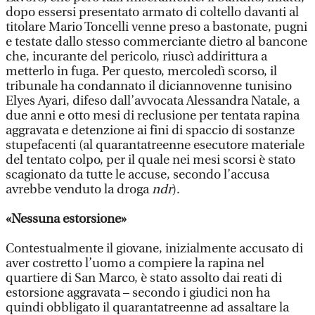
dopo essersi presentato armato di coltello davanti al
titolare Mario Toncelli venne preso a bastonate, pugni
e testate dallo stesso commerciante dietro al bancone
che, incurante del pericolo, riuscì addirittura a
metterlo in fuga. Per questo, mercoledì scorso, il
tribunale ha condannato il diciannovenne tunisino
Elyes Ayari, difeso dall’avvocata Alessandra Natale, a
due anni e otto mesi di reclusione per tentata rapina
aggravata e detenzione ai fini di spaccio di sostanze
stupefacenti (al quarantatreenne esecutore materiale
del tentato colpo, per il quale nei mesi scorsi è stato
scagionato da tutte le accuse, secondo l’accusa
avrebbe venduto la droga
ndr
).
«Nessuna estorsione»
Contestualmente il giovane, inizialmente accusato di
aver costretto l’uomo a compiere la rapina nel
quartiere di San Marco, è stato assolto dai reati di
estorsione aggravata – secondo i giudici non ha
quindi obbligato il quarantatreenne ad assaltare la