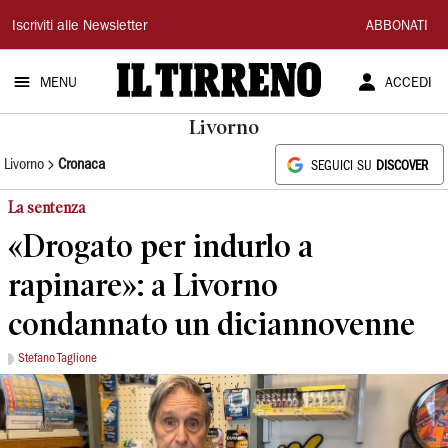
Il
Iscriviti alle Newsletter
ABBONATI
Tirreno
MENU
ACCEDI
Livorno
Livorno
Cronaca
SEGUICI SU
DISCOVER
La sentenza
«Drogato per indurlo a
rapinare»: a Livorno
condannato un diciannovenne
Stefano Taglione