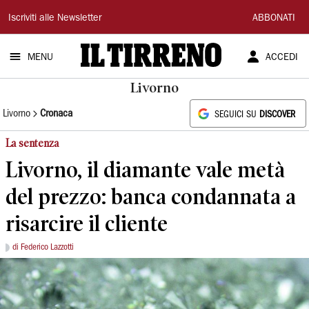
Il
Iscriviti alle Newsletter
ABBONATI
Tirreno
MENU
ACCEDI
Livorno
Livorno
Cronaca
SEGUICI SU
DISCOVER
La sentenza
Livorno, il diamante vale metà
del prezzo: banca condannata a
risarcire il cliente
di Federico Lazzotti