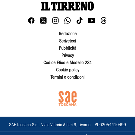
Redazione
Scriveteci
Pubblicità
Privacy
Codice Etico e Modello 231
Cookie policy
Termini e condizioni
SAE Toscana S.r.l., Viale Vittorio Alfieri 9, Livorno – PI 02054410499