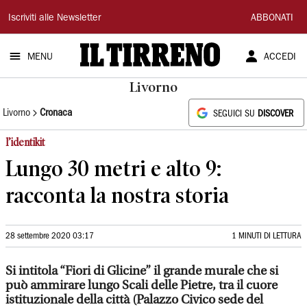
Il
Iscriviti alle Newsletter
ABBONATI
Tirreno
MENU
ACCEDI
Livorno
Livorno
Cronaca
SEGUICI SU
DISCOVER
l’identikit
Lungo 30 metri e alto 9:
racconta la nostra storia
28 settembre 2020 03:17
1 MINUTI DI LETTURA
Si intitola “Fiori di Glicine” il grande murale che si
può ammirare lungo Scali delle Pietre, tra il cuore
istituzionale della città (Palazzo Civico sede del