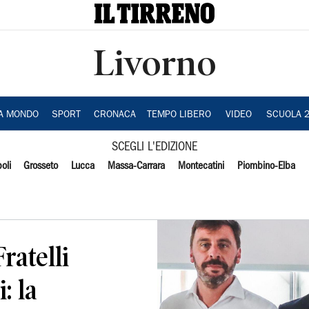
Livorno
IA MONDO
SPORT
CRONACA
TEMPO LIBERO
VIDEO
SCUOLA 
SCEGLI L'EDIZIONE
oli
Grosseto
Lucca
Massa-Carrara
Montecatini
Piombino-Elba
ratelli
: la