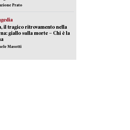
azione Prato
agedia
, il tragico ritrovamento nella
rna: giallo sulla morte – Chi è la
ma
hele Masotti