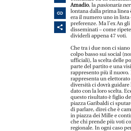
Amadio
, la
pasionaria ner
lontana dalla prima linea 
era il numero uno in lista 
preferenze. Ma l’ex An gli
disseminati – come ripete 
dividerli appena 47 voti.
Che tra i due non ci siano
colpo basso sui social (n
ufficiali), la scelta delle 
parte del partito e una vis
rappresento più il nuovo. 
rappresenta un elettorato
diversità ci dovrà guidare 
dato con la loro scelta. E
questo risultato è figlio 
piazza Garibaldi ci sput
di parlare, direi che è c
in piazza dei Mille e cont
che chi prende più voti c
regionale. In ogni caso per