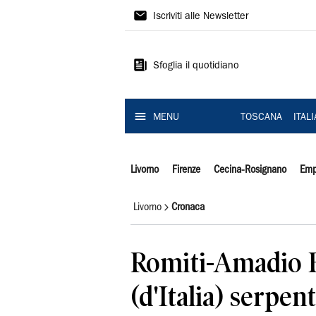
Il
Iscriviti alle Newsletter
Tirreno
Sfoglia il quotidiano
MENU
TOSCANA
ITAL
Livorno
Firenze
Cecina-Rosignano
Emp
Livorno
Cronaca
Romiti-Amadio F
(d'Italia) serpenti