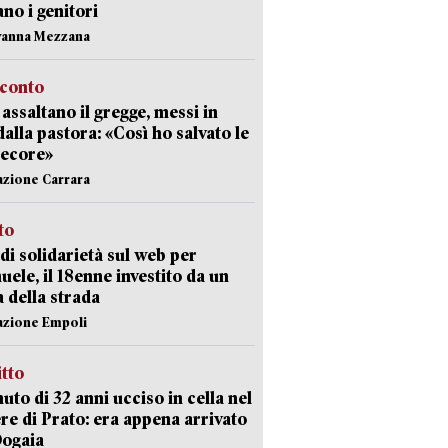
ano i genitori
vanna Mezzana
cconto
i assaltano il gregge, messi in
dalla pastora: «Così ho salvato le
pecore»
azione Carrara
sto
di solidarietà sul web per
ele, il 18enne investito da un
a della strada
azione Empoli
itto
uto di 32 anni ucciso in cella nel
re di Prato: era appena arrivato
Dogaia