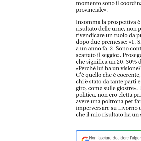
momento sono il coordin
provinciale».
Insomma la prospettiva è
risultato delle urne, non
rivendicare un ruolo da p
dopo due premesse: «1. Si
a un anno fa. 2. Sono con
scattato il seggio». Prose
che significa un 20, 30% de
«Perché lui ha un visione?
C’è quello che è coerente,
chi è stato da tante parti 
giro, come sulle giostre».
politica, non ero eletta p
avere una poltrona per fa
imperversare su Livorno e 
che il mio risultato ha un s
Non lasciare decidere l'algor