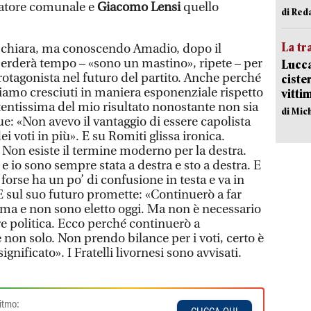
atore comunale e
Giacomo Lensi
quello
di Red
La tr
 chiara, ma conoscendo Amadio, dopo il
 perderà tempo – «sono un mastino», ripete – per
Lucca
rotagonista nel futuro del partito. Anche perché
ciste
amo cresciuti in maniera esponenziale rispetto
vitti
tentissima del mio risultato nonostante non sia
di Mic
gue: «Non avevo il vantaggio di essere capolista
i voti in più». E su Romiti glissa ironica.
 Non esiste il termine moderno per la destra.
 e io sono sempre stata a destra e sto a destra. E
e forse ha un po’ di confusione in testa e va in
 E sul suo futuro promette: «Continuerò a far
rima e non sono eletto oggi. Ma non è necessario
re politica. Ecco perché continuerò a
non solo. Non prendo bilance per i voti, certo è
ignificato». I Fratelli livornesi sono avvisati.
itmo: