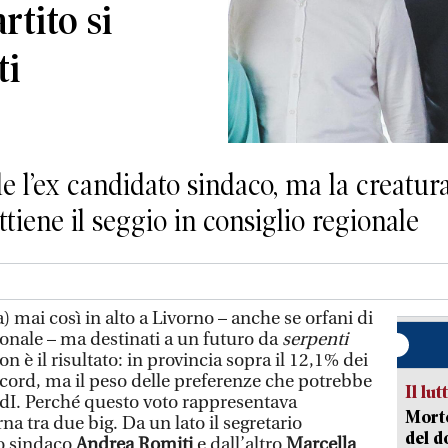
rtito si
ti
le l’ex candidato sindaco, ma la creatur
ttiene il seggio in consiglio regionale
) mai così in alto a Livorno – anche se orfani di
ionale – ma destinati a un futuro da
serpenti
on è il risultato: in provincia sopra il 12,1% dei
ecord, ma il peso delle preferenze che potrebbe
Il lut
 FdI. Perché questo voto rappresentava
Morto
na tra due big. Da un lato il segretario
del d
o sindaco
Andrea Romiti
e dall’altro
Marcella