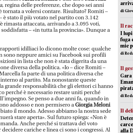
arriv
a
, regina delle preferenze, che dopo sei anni
è tornata a volersi contare. Risultato? Romiti –
di Gio
– è stato il più votato nel partito con 3.142
 è rimasta attaccata, arrivando a 3.095 voti,
Il ra
soddisfatta – «in tutta la provincia». Dunque a
I lup
fuga 
mie 
 rapporti idilliaci lo dicono molte cose: qualche
di Red
on sono neppure amici su Facebook sui profili
posizioni in lista che non è stata digerita da una
ione diversa della politica. «Io – dice Romiti –
Il ge
Marcella fa parte di una politica diversa che
Gara 
 interno al partito. Ma nonostante queste
Emanu
la grande responsabilità che gli elettori ci hanno
pirat
cco perché è necessario restare uniti perché
di Red
dell’impegno. Se penso a due anni fa, quando in
arono addosso e non permisero a
Giorgia Meloni
Il del
ambiato il mondo. Adesso abbiamo la nostra sede
inuerà stare aperta». Sul futuro spiega: «Non è
Deten
omanda. Anche perché si trattava del voto
carce
 decidere cariche e linea ci sono i congressi. Al
alla 