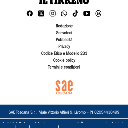
Redazione
Scriveteci
Pubblicità
Privacy
Codice Etico e Modello 231
Cookie policy
Termini e condizioni
SAE Toscana S.r.l., Viale Vittorio Alfieri 9, Livorno – PI 02054410499
I diritti delle immagini e dei testi sono riservati. È espressamente vietata la