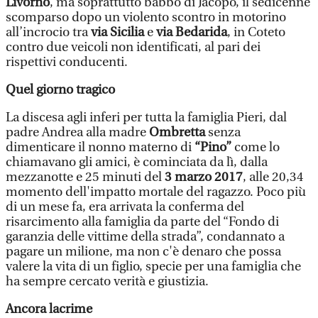
Livorno
, ma soprattutto babbo di Jacopo, il sedicenne
scomparso dopo un violento scontro in motorino
all’incrocio tra
via Sicilia
e
via Bedarida
, in Coteto
contro due veicoli non identificati, al pari dei
rispettivi conducenti.
Quel giorno tragico
La discesa agli inferi per tutta la famiglia Pieri, dal
padre Andrea alla madre
Ombretta
senza
dimenticare il nonno materno di
“Pino”
come lo
chiamavano gli amici, è cominciata da lì, dalla
mezzanotte e 25 minuti del
3 marzo 2017
, alle 20,34
momento dell'impatto mortale del ragazzo. Poco più
di un mese fa, era arrivata la conferma del
risarcimento alla famiglia da parte del “Fondo di
garanzia delle vittime della strada”, condannato a
pagare un milione, ma non c'è denaro che possa
valere la vita di un figlio, specie per una famiglia che
ha sempre cercato verità e giustizia.
Ancora lacrime