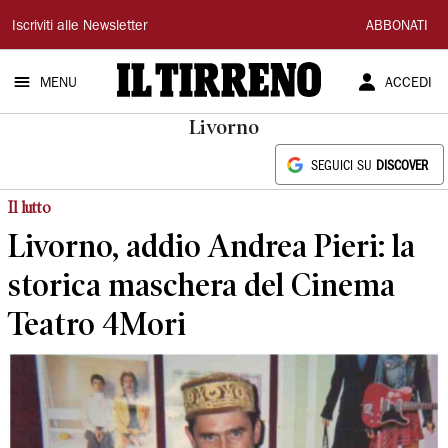
Il
Iscriviti alle Newsletter
ABBONATI
Tirreno
MENU
ACCEDI
Livorno
SEGUICI SU
DISCOVER
Il lutto
Livorno, addio Andrea Pieri: la
storica maschera del Cinema
Teatro 4Mori