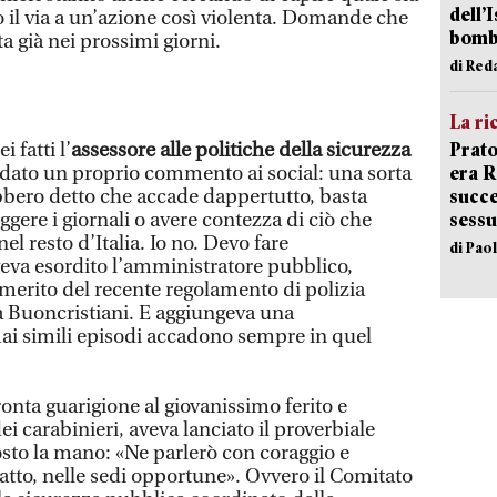
dell’
o il via a un’azione così violenta. Domande che
bom
a già nei prossimi giorni.
di Red
La ri
Prato
 fatti l’
assessore alle politiche della sicurezza
era 
idato un proprio commento ai social: una sorta
succe
ebbero detto che accade dappertutto, basta
sessu
eggere i giornali o avere contezza di ciò che
 resto d’Italia. Io no. Devo fare
di Pao
eva esordito l’amministratore pubblico,
 merito del recente regolamento di polizia
a Buoncristiani. E aggiungeva una
i simili episodi accadono sempre in quel
onta guarigione al giovanissimo ferito e
i carabinieri, aveva lanciato il proverbiale
sto la mano: «Ne parlerò con coraggio e
atto, nelle sedi opportune». Ovvero il Comitato