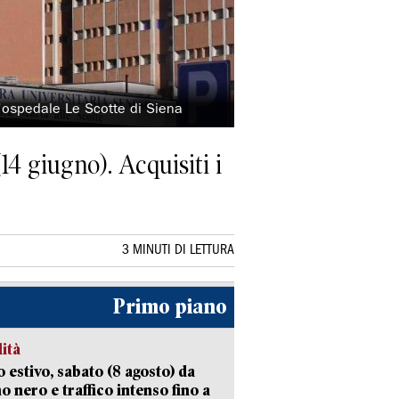
l'ospedale Le Scotte di Siena
14 giugno). Acquisiti i
3 MINUTI DI LETTURA
Primo piano
lità
 estivo, sabato (8 agosto) da
no nero e traffico intenso fino a