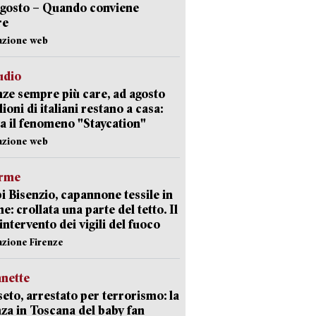
agosto – Quando conviene
re
azione web
udio
ze sempre più care, ad agosto
lioni di italiani restano a casa:
a il fenomeno "Staycation"
azione web
arme
 Bisenzio, capannone tessile in
e: crollata una parte del tetto. Il
intervento dei vigili del fuoco
azione Firenze
nette
eto, arrestato per terrorismo: la
za in Toscana del baby fan