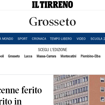
Grosseto
IA MONDO
SPORT
CRONACA
TEMPO LIBERO
VIDEO
SCUOLA 
SCEGLI L'EDIZIONE
oli
Grosseto
Lucca
Massa-Carrara
Montecatini
Piombino-Elba
icenne ferito
rito in