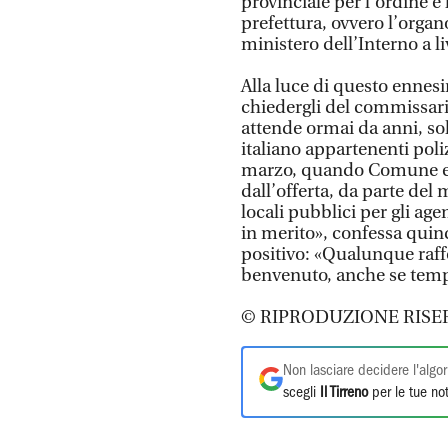
provinciale per l’ordine e
prefettura, ovvero l’organ
ministero dell’Interno a li
Alla luce di questo enne
chiedergli del commissaria
attende ormai da anni, soll
italiano appartenenti poli
marzo, quando Comune e p
dall’offerta, da parte del
locali pubblici per gli ag
in merito», confessa quind
positivo: «Qualunque raff
benvenuto, anche se tem
© RIPRODUZIONE RISE
Non lasciare decidere l'algor
scegli
Il Tirreno
per le tue not