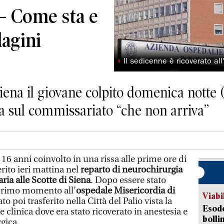
– Come sta e
dagini
◗
Il sedicenne è ricoverato al
iena il giovane colpito domenica notte (
ora sul commissariato “che non arriva”
6 anni coinvolto in una rissa alle prime ore di
rito ieri mattina nel
reparto di neurochirurgia
ria alle Scotte di Siena
. Dopo essere stato
 primo momento all’
ospedale Misericordia di
Viabi
ato poi trasferito nella Città del Palio vista la
Esodo
e clinica dove era stato ricoverato in anestesia e
bolli
gica.