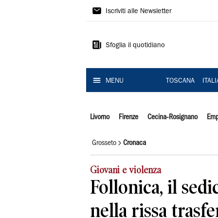
Il
Iscriviti alle Newsletter
Tirreno
Sfoglia il quotidiano
MENU
TOSCANA
ITAL
Livorno
Firenze
Cecina-Rosignano
Emp
Grosseto
Cronaca
Giovani e violenza
Follonica, il sed
nella rissa trasfe