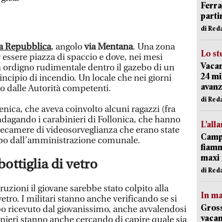
Ferr
parti
di Red
ia Repubblica
, angolo
via Mentana
. Una zona
Lo st
essere piazza di spaccio e dove, nei mesi
Vacan
un ordigno rudimentale dentro il gazebo di un
24 mi
ncipio di incendio. Un locale che nei giorni
avanz
so dalle Autorità competenti.
di Red
nica, che aveva coinvolto alcuni ragazzi (fra
ndagando i carabinieri di Follonica, che hanno
L’all
telecamere di videosorveglianza che erano state
Campi
mpo dall’amministrazione comunale.
fiamm
maxi 
ottiglia di vetro
di Red
zioni il giovane sarebbe stato colpito alla
In ma
vetro. I militari stanno anche verificando se si
Gross
lpo ricevuto dal giovanissimo, anche avvalendosi
vacan
binieri stanno anche cercando di capire quale sia