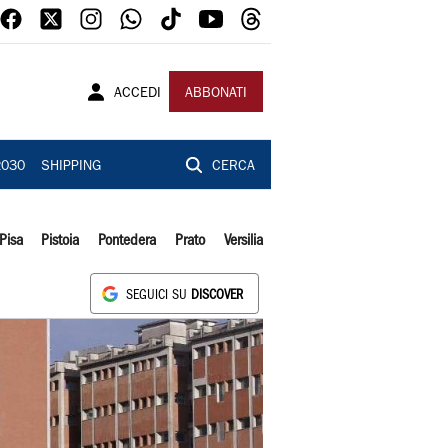
ACCEDI
ABBONATI
2030
SHIPPING
CERCA
Pisa
Pistoia
Pontedera
Prato
Versilia
SEGUICI SU
DISCOVER