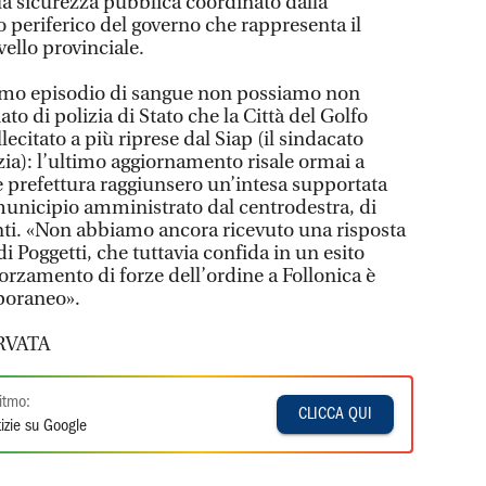
 la sicurezza pubblica coordinato dalla
o periferico del governo che rappresenta il
vello provinciale.
simo episodio di sangue non possiamo non
to di polizia di Stato che la Città del Golfo
ecitato a più riprese dal Siap (il sindacato
zia): l’ultimo aggiornamento risale ormai a
refettura raggiunsero un’intesa supportata
 municipio amministrato dal centrodestra, di
enti. «Non abbiamo ancora ricevuto una risposta
i Poggetti, che tuttavia confida in un esito
orzamento di forze dell’ordine a Follonica è
poraneo».
RVATA
itmo:
CLICCA QUI
izie su Google