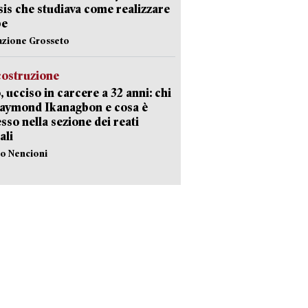
Isis che studiava come realizzare
be
azione Grosseto
costruzione
, ucciso in carcere a 32 anni: chi
Raymond Ikanagbon e cosa è
sso nella sezione dei reati
ali
lo Nencioni