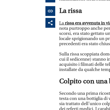
La rissa
La
rissa era avvenuta in v
nota purtroppo anche per 
scorsi, era stato gettato 
locale sprigionando un pri
precedenti era stato chiu
Sulla rissa scoppiata dome
cui il sedicenne) stanno i
acquisito i filmati delle 
installate da qualche te
Colpito con una b
Secondo una prima ricostru
testa con una bottiglia di 
sia trattato dell’unico co
dei referti medici. I cara