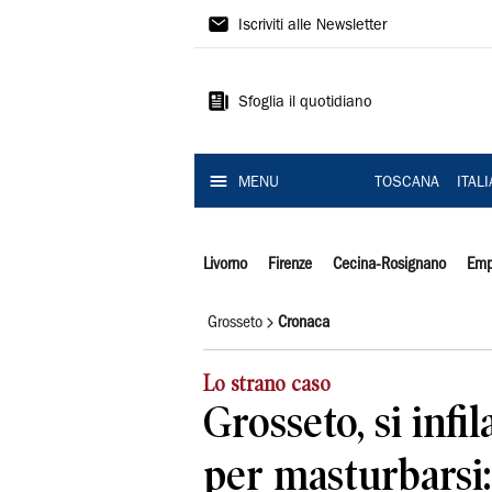
Il
Iscriviti alle Newsletter
Tirreno
Sfoglia il quotidiano
MENU
TOSCANA
ITAL
Livorno
Firenze
Cecina-Rosignano
Emp
Grosseto
Cronaca
Lo strano caso
Grosseto, si infil
per masturbarsi: 