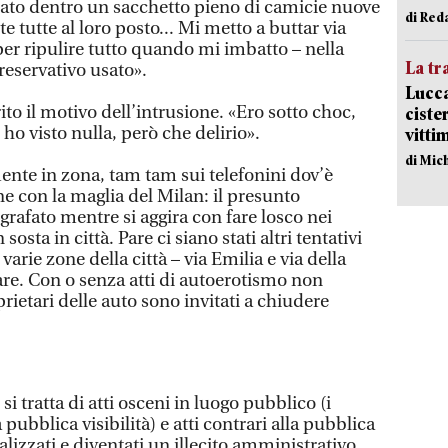
iato dentro un sacchetto pieno di camicie nuove
di Red
e tutte al loro posto... Mi metto a buttar via
per ripulire tutto quando mi imbatto – nella
La tr
preservativo usato».
Lucca
ito il motivo dell’intrusione. «Ero sotto choc,
ciste
o visto nulla, però che delirio».
vitti
di Mic
ente in zona, tam tam sui telefonini dov’è
ane con la maglia del Milan: il presunto
ografato mentre si aggira con fare losco nei
sosta in città. Pare ci siano stati altri tentativi
varie zone della città – via Emilia e via della
are. Con o senza atti di autoerotismo non
rietari delle auto sono invitati a chiudere
i tratta di atti osceni in luogo pubblico (i
 pubblica visibilità) e atti contrari alla pubblica
izzati e diventati un illecito amministrativo