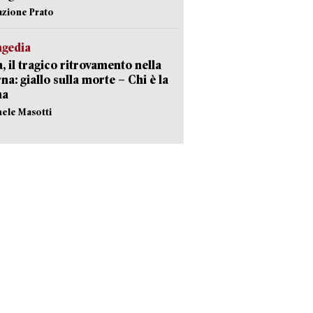
azione Prato
agedia
, il tragico ritrovamento nella
rna: giallo sulla morte – Chi è la
ma
hele Masotti