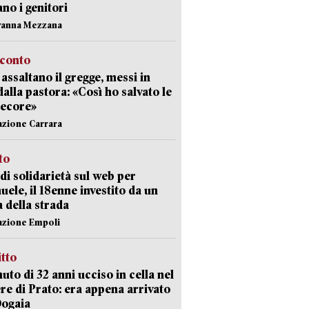
ano i genitori
vanna Mezzana
cconto
i assaltano il gregge, messi in
dalla pastora: «Così ho salvato le
pecore»
azione Carrara
sto
di solidarietà sul web per
ele, il 18enne investito da un
a della strada
azione Empoli
itto
uto di 32 anni ucciso in cella nel
re di Prato: era appena arrivato
Dogaia