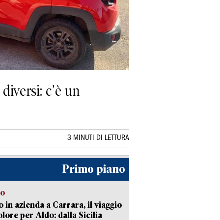
diversi: c'è un
3 MINUTI DI LETTURA
Primo piano
to
 in azienda a Carrara, il viaggio
olore per Aldo: dalla Sicilia