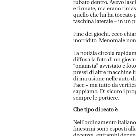
rubato dentro. Avevo lasc
e firmate, ma erano rimast
quello che lui ha toccato 
taschina laterale – in un 
Fine dei giochi, ecco chiar
inorridito. Menomale non h
La notizia circola rapidam
diffusa la foto di un giov
“onanista” avvistato e fot
pressi di altre macchine in 
di intrusione nelle auto di 
Pace – ma tutto da verific
sappiamo. Di sicuro i prop
sempre le portiere.
Che tipo di reato è
Nell’ordinamento italiano s
finestrini sono esposti alla
decenza, entrambi depenal