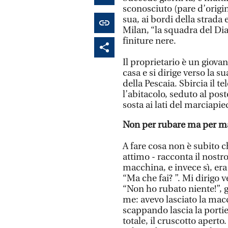
sconosciuto (pare d’origin
sua, ai bordi della strada
Milan, “la squadra del Di
finiture nere.
Il proprietario è un giovan
casa e si dirige verso la 
della Pescaia. Sbircia il
l’abitacolo, seduto al post
sosta ai lati del marciapi
Non per rubare ma per m
A fare cosa non è subito c
attimo - racconta il nostr
macchina, e invece sì, era
“Ma che fai? ”. Mi dirigo 
“Non ho rubato niente!”, 
me: avevo lasciato la macc
scappando lascia la portiera
totale, il cruscotto aperto