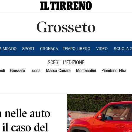
Grosseto
IA MONDO
SPORT
CRONACA
TEMPO LIBERO
VIDEO
SCUOLA 
SCEGLI L'EDIZIONE
oli
Grosseto
Lucca
Massa-Carrara
Montecatini
Piombino-Elba
a nelle auto
il caso del