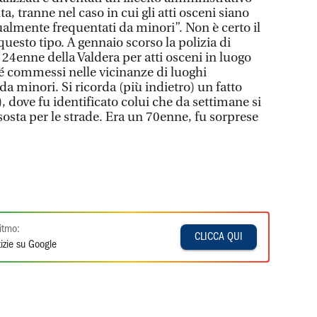
, tranne nel caso in cui gli atti osceni siano
almente frequentati da minori”. Non è certo il
questo tipo. A gennaio scorso la polizia di
4enne della Valdera per atti osceni in luogo
é commessi nelle vicinanze di luoghi
a minori. Si ricorda (più indietro) un fatto
, dove fu identificato colui che da settimane si
osta per le strade. Era un 70enne, fu sorprese
itmo:
CLICCA QUI
izie su Google