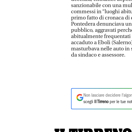
sanzionabile con una multa
commessi in “luoghi abitu
primo fatto di cronaca di 
Pontedera denunciava un 2
pubblico, aggravati perch
abitualmente frequentati d
accaduto a Eboli (Salerno)
masturbava nelle auto in s
da sindaco e assessore.
Non lasciare decidere l'algor
scegli
Il Tirreno
per le tue not