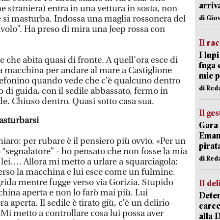
arriv
e straniera) entra in una vettura in sosta, non
 e si masturba. Indossa una maglia rossonera del
di Gio
avolo”. Ha preso di mira una Jeep rossa con
Il ra
I lup
e che abita quasi di fronte. A quell’ora esce di
fuga 
sua macchina per andare al mare a Castiglione
mie 
 telefonino quando vede che c’è qualcuno dentro
di Red
o di guida, con il sedile abbassato, fermo in
ede. Chiuso dentro. Quasi sotto casa sua.
Il ge
asturbarsi
Gara 
Emanu
hiaro: per rubare è il pensiero più ovvio. «Per un
pirat
o “segnalatore” - ho pensato che non fosse la mia
di Red
 lei…. Allora mi metto a urlare a squarciagola:
verso la macchina e lui esce come un fulmine.
grida mentre fugge verso via Gorizia. Stupido
Il del
hina aperta e non lo farò mai più. Lui
Deten
 aperta. Il sedile è tirato giù, c’è un delirio
carce
. Mi metto a controllare cosa lui possa aver
alla 