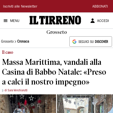
Il
Iscriviti alle Newsletter
ABBONATI
Tirreno
MENU
ACCEDI
Grosseto
Grosseto
Cronaca
SEGUICI SU
DISCOVER
Il caso
Massa Marittima, vandali alla
Casina di Babbo Natale: «Preso
a calci il nostro impegno»
di Sara Venchiarutti