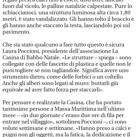
fuori dal vicolo, le palline natalizie calpestate. Pure lo
schiaccianoci, una struttura luminosa alta circa 1,80
metri, è stato vandalizzato. Gli hanno tolto il braccio e
gli hanno anche staccato la testa, lasciandolo poi sul
pavimento.
Che sia stato qualcuno a fare tutto questo è sicura
Laura Poccioni, presidente dell’associazione La
Casina di Babbo Natale. «Le strutture – spiega – sono
collegate con delle fascette di plastica e quelle non le
puoi togliere se non tagliandole. Significa avere uno
strumento dietro, come delle forbici o un coltello.
Anche gli alberi sono legati al muro: buttarli giù
equivale ad aver fatto forza per staccarli».
Per pensare e realizzate la Casina, che ha portato
tantissime persone a Massa Marittima nell’ultimo
mese – «in due giornate c’erano due ore di fila per
entrare nel villaggio», sottolinea Poccioni –, ci sono
volute settimane e settimane. «Hanno preso a calci e
pugni non gli oggetti, ma la fatica, la dedicazione e il