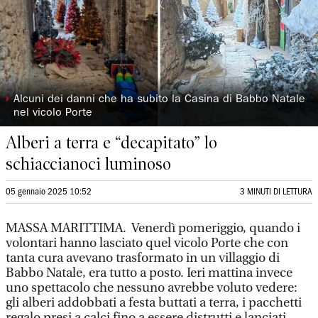
◗
Alcuni dei danni che ha subito la Casina di Babbo Natale
nel vicolo Porte
Alberi a terra e “decapitato” lo
schiaccianoci luminoso
05 gennaio 2025 10:52
3 MINUTI DI LETTURA
MASSA MARITTIMA. Venerdì pomeriggio, quando i
volontari hanno lasciato quel vicolo Porte che con
tanta cura avevano trasformato in un villaggio di
Babbo Natale, era tutto a posto. Ieri mattina invece
uno spettacolo che nessuno avrebbe voluto vedere:
gli alberi addobbati a festa buttati a terra, i pacchetti
regalo presi a calci fino a essere distrutti e lanciati