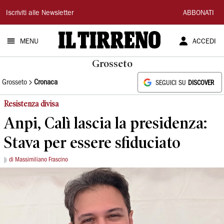
Il
Iscriviti alle Newsletter
ABBONATI
Tirreno
MENU
ACCEDI
Grosseto
Grosseto
Cronaca
SEGUICI SU
DISCOVER
Resistenza divisa
Anpi, Calì lascia la presidenza:
Stava per essere sfiduciato
di Massimiliano Frascino