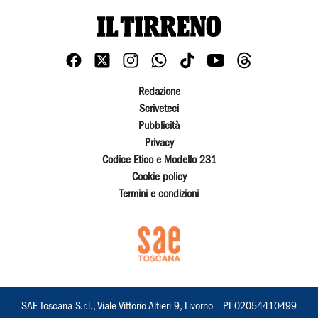
Redazione
Scriveteci
Pubblicità
Privacy
Codice Etico e Modello 231
Cookie policy
Termini e condizioni
SAE Toscana S.r.l., Viale Vittorio Alfieri 9, Livorno – PI 02054410499