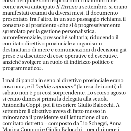
corso del quale sono esplosi tutti i malumori che,
come aveva anticipato
Il Tirreno
a settembre, si erano
manifestati oramai da diversi mesi. Il documento
presentato, fra l’altro, in un suo passaggio richiama il
consenso al presidente «che si è progressivamente
sgretolato per la gestione personalistica,
autoreferenziale, pressoché solitaria; riducendo il
comitato direttivo provinciale a organismo
destinatario di mere e comunicazioni di decisioni già
prese e a discutere di cose operative ed esecutive,
anziché svolgere un ruolo di indirizzo politico e
programmatico».
I mal di pancia in seno al direttivo provinciale erano
cosa nota, e il
“redde rationem”
(la resa dei conti) di
sabato non è poi così sorprendente. Lo scorso agosto
si erano dimessi prima la delegata alla scuola
Antonella Coppi, poi il tesoriere Giulio Balocchi. A
settembre il direttivo aveva di fatto messo in
minoranza il presidente sull’istituzione di un
comitato ristretto – composto da Lio Scheggi, Anna
Marina Copponi e Giulio Balocchi – per dirimere i