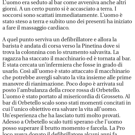
L’uomo era seduto al bar come avveniva anche altri
giorni. A un certo punto si è accasciato a terra. I
soccorsi sono scattati immediatamente. L’uomo è
stato steso a terra e subito uno dei presenti ha iniziato
a fare il massaggio cardiaco.
A quel punto serviva un defibrillatore e allora la
barista è andata di corsa verso la Pinetina dove si
trova la colonnina con lo strumento salvavita. La
ragazza ha staccato il macchinario ed è tornata al bar.
È stata cercata un’infermiera che fosse in grado di
usarlo. Così all’uomo è stato attaccato il macchinario
che potrebbe avergli salvato la vita insieme alle prime
manovre di rianimazione. Poco dopo è arrivata sul
posto l’ambulanza della croce rossa di Orbetello.
L’uomo è stato portato al misericordia di Grosseto. Al
bar di Orbetello scalo sono stati momenti concitati in
cui l’unico obiettivo era salvare la vita all’uomo.
Un’esperienza che ha lasciato tutti molto provati.
Adesso a Orbetello scalo tutti sperano che l’uomo
posso superare il brutto momento e farcela. La Pro
loco aveva donato il defibrillatore alcuni anni fa