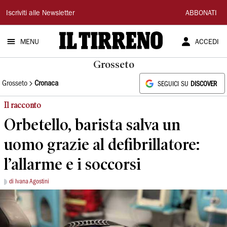
Il
Iscriviti alle Newsletter
ABBONATI
Tirreno
MENU
ACCEDI
Grosseto
Grosseto
Cronaca
SEGUICI SU
DISCOVER
Il racconto
Orbetello, barista salva un
uomo grazie al defibrillatore:
l’allarme e i soccorsi
di Ivana Agostini