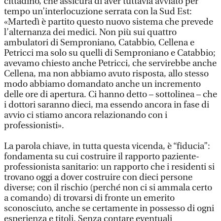
cittadino, che assicura di aver tuttavia avviato per
tempo un’interlocuzione serrata con la Sud Est:
«Martedì è partito questo nuovo sistema che prevede
l’alternanza dei medici. Non più sui quattro
ambulatori di Semproniano, Catabbio, Cellena e
Petricci ma solo su quelli di Semproniano e Catabbio;
avevamo chiesto anche Petricci, che servirebbe anche
Cellena, ma non abbiamo avuto risposta, allo stesso
modo abbiamo domandato anche un incremento
delle ore di apertura. Ci hanno detto – sottolinea – che
i dottori saranno dieci, ma essendo ancora in fase di
avvio ci stiamo ancora relazionando con i
professionisti».
La parola chiave, in tutta questa vicenda, è “fiducia”:
fondamenta su cui costruire il rapporto paziente-
professionista sanitario: un rapporto che i residenti si
trovano oggi a dover costruire con dieci persone
diverse; con il rischio (perché non ci si ammala certo
a comando) di trovarsi di fronte un emerito
sconosciuto, anche se certamente in possesso di ogni
esperienza e titoli. Senza contare eventuali