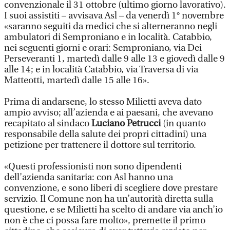
convenzionale il 31 ottobre (ultimo giorno lavorativo).
I suoi assistiti – avvisava Asl – da venerdì 1° novembre
«saranno seguiti da medici che si alterneranno negli
ambulatori di Semproniano e in località. Catabbio,
nei seguenti giorni e orari: Semproniano, via Dei
Perseveranti 1, martedì dalle 9 alle 13 e giovedì dalle 9
alle 14; e in località Catabbio, via Traversa di via
Matteotti, martedì dalle 15 alle 16».
Prima di andarsene, lo stesso Milietti aveva dato
ampio avviso; all’azienda e ai paesani, che avevano
recapitato al sindaco
Luciano Petrucci
(in quanto
responsabile della salute dei propri cittadini) una
petizione per trattenere il dottore sul territorio.
«Questi professionisti non sono dipendenti
dell’azienda sanitaria: con Asl hanno una
convenzione, e sono liberi di scegliere dove prestare
servizio. Il Comune non ha un’autorità diretta sulla
questione, e se Milietti ha scelto di andare via anch’io
non è che ci possa fare molto», premette il primo