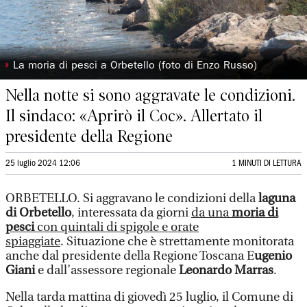
◗
La moria di pesci a Orbetello (foto di Enzo Russo)
Nella notte si sono aggravate le condizioni.
Il sindaco: «Aprirò il Coc». Allertato il
presidente della Regione
25 luglio 2024 12:06
1 MINUTI DI LETTURA
ORBETELLO. Si aggravano le condizioni della
laguna
di Orbetello
, interessata da giorni
da una
moria di
pesci
con quintali di spigole e orate
spiaggiate
. Situazione che è strettamente monitorata
anche dal presidente della Regione Toscana E
ugenio
Giani
e dall’assessore regionale
Leonardo Marras
.
Nella tarda mattina di giovedì 25 luglio, il Comune di