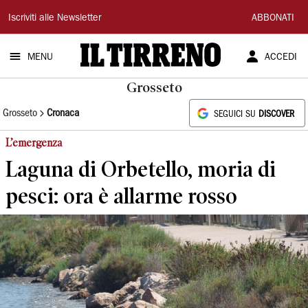
Il
Iscriviti alle Newsletter
ABBONATI
Tirreno
MENU
ACCEDI
Grosseto
Grosseto
Cronaca
SEGUICI SU
DISCOVER
L’emergenza
Laguna di Orbetello, moria di
pesci: ora è allarme rosso