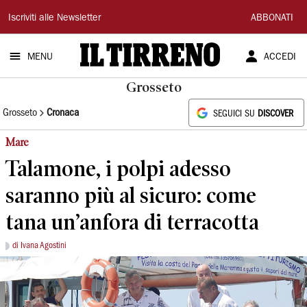
Il
Iscriviti alle Newsletter
ABBONATI
Tirreno
MENU
ACCEDI
Grosseto
Grosseto
Cronaca
SEGUICI SU
DISCOVER
Mare
Talamone, i polpi adesso
saranno più al sicuro: come
tana un’anfora di terracotta
di Ivana Agostini