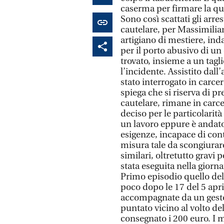
caserma per firmare la que
Sono così scattati gli arr
cautelare, per Massimilian
artigiano di mestiere, in
per il porto abusivo di un
trovato, insieme a un tagl
l’incidente. Assistito dal
stato interrogato in carcer
spiega che si riserva di p
cautelare, rimane in carc
deciso per le particolarit
un lavoro eppure è andato 
esigenze, incapace di contr
misura tale da scongiurare
similari, oltretutto grav
stata eseguita nella giorna
Primo episodio quello dell
poco dopo le 17 del 5 apri
accompagnate da un gesto 
puntato vicino al volto del
consegnato i 200 euro. I m