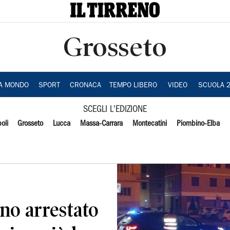
Grosseto
IA MONDO
SPORT
CRONACA
TEMPO LIBERO
VIDEO
SCUOLA 
SCEGLI L'EDIZIONE
oli
Grosseto
Lucca
Massa-Carrara
Montecatini
Piombino-Elba
ano arrestato