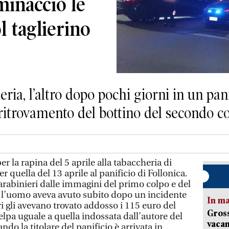
minacciò le
 taglierino
ia, l’altro dopo pochi giorni in un panif
 ritrovamento del bottino del secondo c
r la rapina del 5 aprile alla tabaccheria di
r quella del 13 aprile al panificio di Follonica.
arabinieri dalle immagini del primo colpo e del
o, l’uomo aveva avuto subito dopo un incidente
In ma
ari gli avevano trovato addosso i 115 euro del
Gross
felpa uguale a quella indossata dall’autore del
vacan
ndo la titolare del panificio è arrivata in