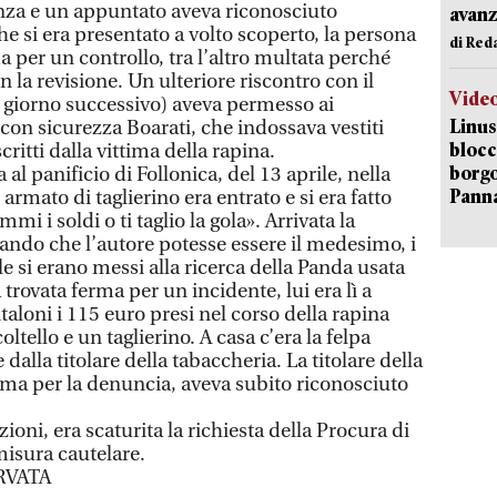
nza e un appuntato aveva riconosciuto
avanz
he si era presentato a volto scoperto, la persona
di Red
 per un controllo, tra l’altro multata perché
n la revisione. Un ulteriore riscontro con il
Vide
 giorno successivo) aveva permesso ai
Linus
e con sicurezza Boarati, che indossava vestiti
blocc
ritti dalla vittima della rapina.
borgo
al panificio di Follonica, del 13 aprile, nella
Pann
rmato di taglierino era entrato e si era fatto
 i soldi o ti taglio la gola». Arrivata la
zzando che l’autore potesse essere il medesimo, i
e si erano messi alla ricerca della Panda usata
a trovata ferma per un incidente, lui era lì a
taloni i 115 euro presi nel corso della rapina
ltello e un taglierino. A casa c’era la felpa
alla titolare della tabaccheria. La titolare della
erma per la denuncia, aveva subito riconosciuto
ioni, era scaturita la richiesta della Procura di
isura cautelare.
RVATA