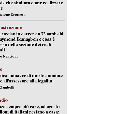
Isis che studiava come realizzare
be
azione Grosseto
costruzione
, ucciso in carcere a 32 anni: chi
Raymond Ikanagbon e cosa è
sso nella sezione dei reati
ali
lo Nencioni
so
nica, minacce di morte anonime
e all’assessore alla legalità
n Zambelli
udio
ze sempre più care, ad agosto
lioni di italiani restano a casa: