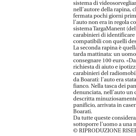
sistema di videosorveglia
nell’autore della rapina, c
fermata pochi giorni prima
l’auto non era in regola co
sistema TargaManent (del
carabinieri di identificar
compatibili con quelli desc
La seconda rapina è quella 
tarda mattinata: un uomo a
consegnare 100 euro. «Dammi
richiesta di aiuto e ipoti
carabinieri del radiomobil
da Boarati: l’auto era stat
fianco. Nella tasca dei pan
denunciata, nell’auto un co
descritta minuziosamente d
panificio, arrivata in cas
Boarati.
Da tutte queste consideraz
sottoporre l’uomo a una m
© RIPRODUZIONE RISE