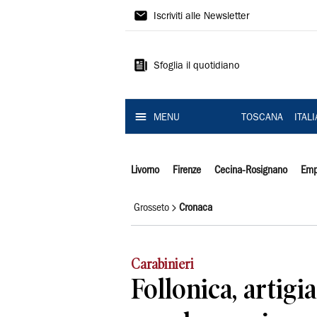
Il
Iscriviti alle Newsletter
Tirreno
Sfoglia il quotidiano
MENU
TOSCANA
ITAL
Livorno
Firenze
Cecina-Rosignano
Emp
Grosseto
Cronaca
Carabinieri
Follonica, artigi