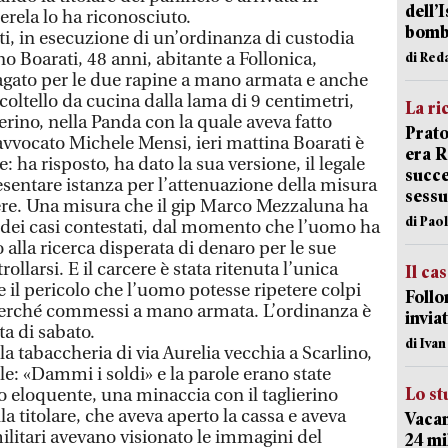
dell’
rela lo ha riconosciuto.
bom
esti, in esecuzione di un’ordinanza di custodia
o Boarati, 48 anni, abitante a Follonica,
di Red
dagato per le due rapine a mano armata e anche
 coltello da cucina dalla lama di 9 centimetri,
La ri
ierino, nella Panda con la quale aveva fatto
Prato
l’avvocato Michele Mensi, ieri mattina Boarati è
era 
e: ha risposto, ha dato la sua versione, il legale
succe
resentare istanza per l’attenuazione della misura
sessu
ere. Una misura che il gip Marco Mezzaluna ha
di Pao
à dei casi contestati, dal momento che l’uomo ha
alla ricerca disperata di denaro per le sue
ollarsi. E il carcere è stata ritenuta l’unica
Il ca
 il pericolo che l’uomo potesse ripetere colpi
Follo
i perché commessi a mano armata. L’ordinanza è
inviat
ta di sabato.
di Iva
a tabaccheria di via Aurelia vecchia a Scarlino,
le: «Dammi i soldi» e la parole erano state
Lo st
eloquente, una minaccia con il taglierino
la titolare, che aveva aperto la cassa e aveva
Vacan
ilitari avevano visionato le immagini del
24 mi