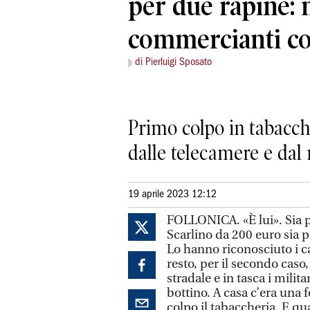
per due rapine: 
commercianti col
di Pierluigi Sposato
Primo colpo in tabaccher
dalle telecamere e dal
19 aprile 2023 12:12
FOLLONICA. «È lui». Sia pe
Scarlino da 200 euro sia pe
Lo hanno riconosciuto i c
resto, per il secondo cas
stradale e in tasca i milit
bottino. A casa c’era una 
colpo il tabaccheria. E qua