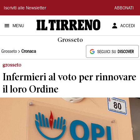
Il
Iscriviti alle Newsletter
ABBONATI
Tirreno
MENU
ACCEDI
Grosseto
Grosseto
Cronaca
SEGUICI SU
DISCOVER
grosseto
Infermieri al voto per rinnovare
il loro Ordine