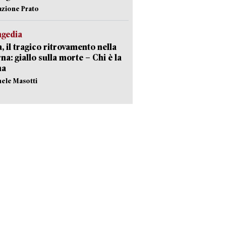
azione Prato
agedia
, il tragico ritrovamento nella
rna: giallo sulla morte – Chi è la
ma
hele Masotti