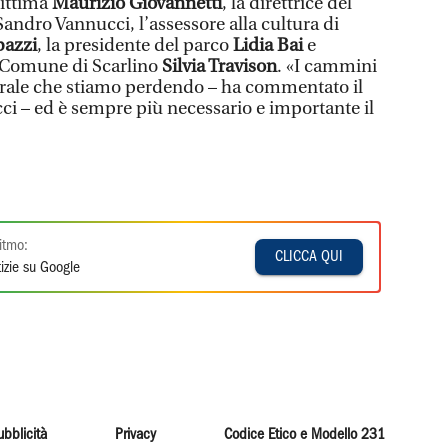
rittima
Maurizio Giovannetti
, la direttrice del
 Sandro Vannucci, l’assessore alla cultura di
bazzi
, la presidente del parco
Lidia Bai
e
l Comune di Scarlino
Silvia Travison
. «I cammini
rale che stiamo perdendo – ha commentato il
ci – ed è sempre più necessario e importante il
itmo:
CLICCA QUI
izie su Google
ubblicità
Privacy
Codice Etico e Modello 231