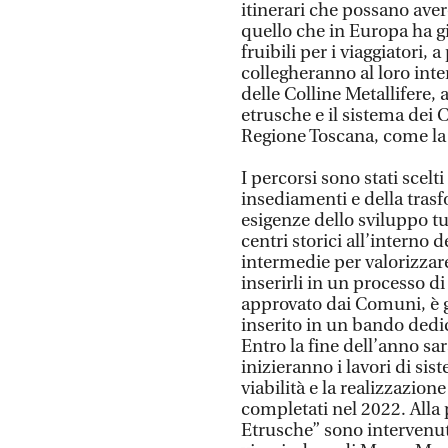
itinerari che possano aver
quello che in Europa ha g
fruibili per i viaggiatori, a
collegheranno al loro int
delle Colline Metallifere, a
etrusche e il sistema dei C
Regione Toscana, come la v
I percorsi sono stati scel
insediamenti e della trasf
esigenze dello sviluppo tur
centri storici all’interno d
intermedie per valorizzar
inserirli in un processo di
approvato dai Comuni, è g
inserito in un bando dedic
Entro la fine dell’anno sa
inizieranno i lavori di sis
viabilità e la realizzazione
completati nel 2022. Alla p
Etrusche” sono intervenut