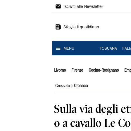
Il
Iscriviti alle Newsletter
Tirreno
Sfoglia il quotidiano
MENU
TOSCANA
ITAL
Livorno
Firenze
Cecina-Rosignano
Emp
Grosseto
Cronaca
Sulla via degli e
o a cavallo Le Co