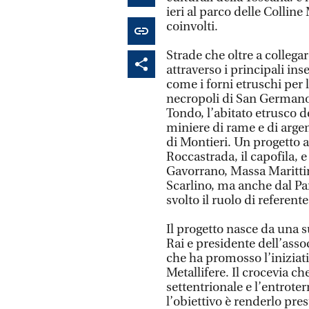
ieri al parco delle Colline
coinvolti.
Strade che oltre a collegar
attraverso i principali ins
come i forni etruschi per l
necropoli di San Germano, 
Tondo, l’abitato etrusco d
miniere di rame e di argen
di Montieri. Un progetto
Roccastrada, il capofila, e
Gavorrano, Massa Maritti
Scarlino, ma anche dal Par
svolto il ruolo di referente
Il progetto nasce da una 
Rai e presidente dell’ass
che ha promosso l’iniziativ
Metallifere. Il crocevia c
settentrionale e l’entroter
l’obiettivo è renderlo pre