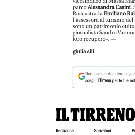
vicesindaco di Massa Ma
parco
Alessandra Casini
,
Roccastrada
Emiliano Ra
l’assessora al turismo de
sono un patrimonio cultu
giornalista Sandro Vannuc
loro recupero». —
giulia sili
Non lasciare decidere l'algor
scegli
Il Tirreno
per le tue not
Redazione
Scriveteci
P