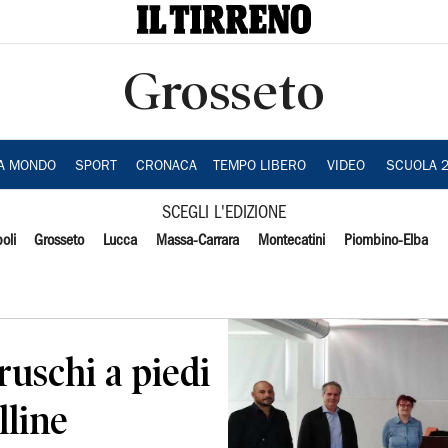
Grosseto
IA MONDO
SPORT
CRONACA
TEMPO LIBERO
VIDEO
SCUOLA 
SCEGLI L'EDIZIONE
oli
Grosseto
Lucca
Massa-Carrara
Montecatini
Piombino-Elba
truschi a piedi
lline