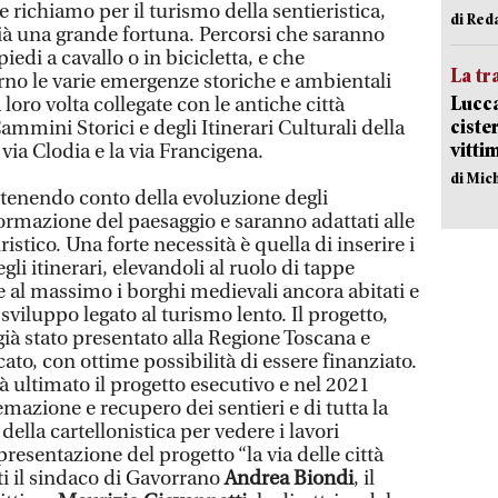
e richiamo per il turismo della sentieristica,
di Red
ià una grande fortuna. Percorsi che saranno
 piedi a cavallo o in bicicletta, e che
La tr
erno le varie emergenze storiche e ambientali
Lucca
 loro volta collegate con le antiche città
ciste
ammini Storici e degli Itinerari Culturali della
vitti
ia Clodia e la via Francigena.
di Mic
ti tenendo conto della evoluzione degli
ormazione del paesaggio e saranno adattati alle
istico. Una forte necessità è quella di inserire i
egli itinerari, elevandoli al ruolo di tappe
e al massimo i borghi medievali ancora abitati e
 sviluppo legato al turismo lento. Il progetto,
ià stato presentato alla Regione Toscana e
ato, con ottime possibilità di essere finanziato.
rà ultimato il progetto esecutivo e nel 2021
temazione e recupero dei sentieri e di tutta la
 della cartellonistica per vedere i lavori
resentazione del progetto “la via delle città
i il sindaco di Gavorrano
Andrea Biondi
, il