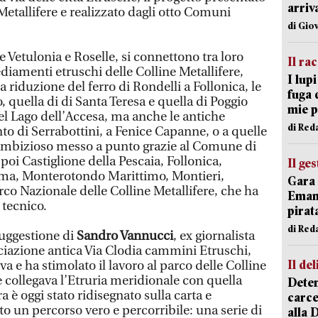
arriv
 Metallifere e realizzato dagli otto Comuni
di Gio
e Vetulonia e Roselle, si connettono tra loro
Il ra
ediamenti etruschi delle Colline Metallifere,
I lup
a riduzione del ferro di Rondelli a Follonica, le
fuga 
quella di di Santa Teresa e quella di Poggio
mie 
el Lago dell’Accesa, ma anche le antiche
di Red
to di Serrabottini, a Fenice Capanne, o a quelle
 ambizioso messo a punto grazie al Comune di
 poi Castiglione della Pescaia, Follonica,
Il ge
ma, Monterotondo Marittimo, Montieri,
Gara 
co Nazionale delle Colline Metallifere, che ha
Emanu
 tecnico.
pirat
di Red
suggestione di
Sandro Vannucci
, ex giornalista
ociazione antica Via Clodia cammini Etruschi,
Il del
a e ha stimolato il lavoro al parco delle Colline
he collegava l’Etruria meridionale con quella
Deten
ra è oggi stato ridisegnato sulla carta e
carce
sto un percorso vero e percorribile: una serie di
alla 