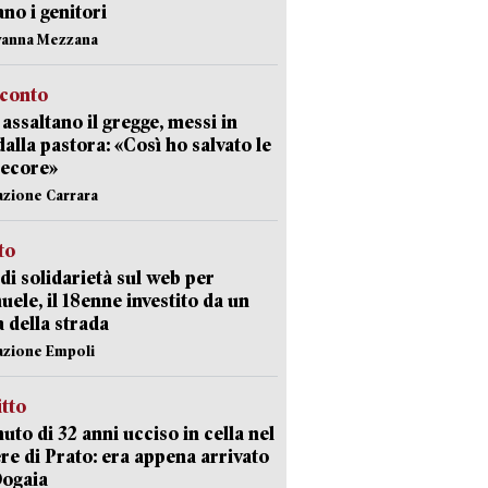
ano i genitori
vanna Mezzana
cconto
i assaltano il gregge, messi in
dalla pastora: «Così ho salvato le
pecore»
azione Carrara
sto
di solidarietà sul web per
ele, il 18enne investito da un
a della strada
azione Empoli
itto
uto di 32 anni ucciso in cella nel
re di Prato: era appena arrivato
Dogaia