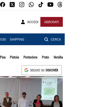
ACCEDI
ABBONATI
2030
SHIPPING
CERCA
Pisa
Pistoia
Pontedera
Prato
Versilia
SEGUICI SU
DISCOVER