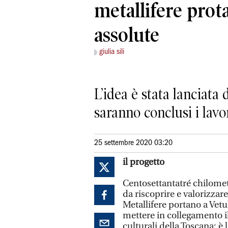
metallifere prot
assolute
giulia sili
L’idea è stata lanciata
saranno conclusi i lavor
25 settembre 2020 03:20
il progetto
Centosettantatré chilomet
da riscoprire e valorizzar
Metallifere portano a Vetul
mettere in collegamento il 
culturali della Toscana: è 