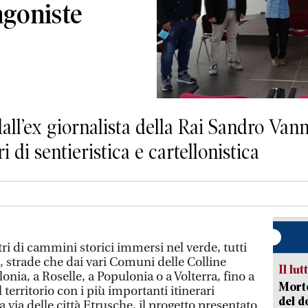
agoniste
 dall’ex giornalista della Rai Sandro Va
i di sentieristica e cartellonistica
ri di cammini storici immersi nel verde, tutti
e, strade che dai vari Comuni delle Colline
Il lut
onia, a Roselle, a Populonia o a Volterra, fino a
Morto
territorio con i più importanti itinerari
del d
la via delle città Etrusche, il progetto presentato