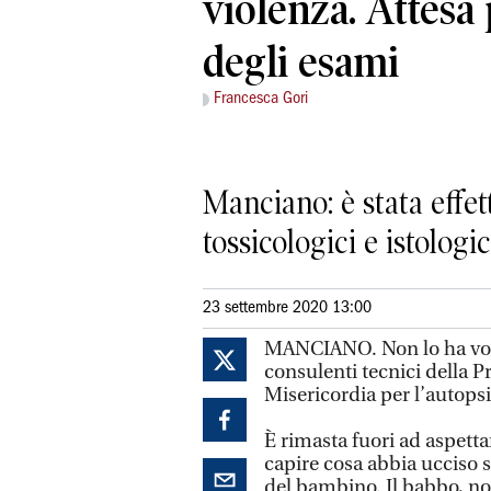
violenza. Attesa p
degli esami
Francesca Gori
Manciano: è stata effett
tossicologici e istologi
23 settembre 2020 13:00
MANCIANO. Non lo ha volu
consulenti tecnici della Pr
Misericordia per l’autops
È rimasta fuori ad aspetta
capire cosa abbia ucciso su
del bambino. Il babbo, no