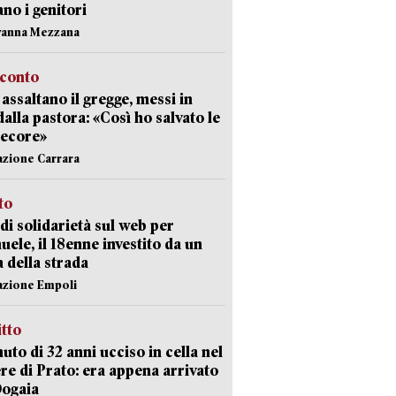
ano i genitori
vanna Mezzana
cconto
i assaltano il gregge, messi in
dalla pastora: «Così ho salvato le
pecore»
azione Carrara
sto
di solidarietà sul web per
ele, il 18enne investito da un
a della strada
azione Empoli
itto
uto di 32 anni ucciso in cella nel
re di Prato: era appena arrivato
Dogaia