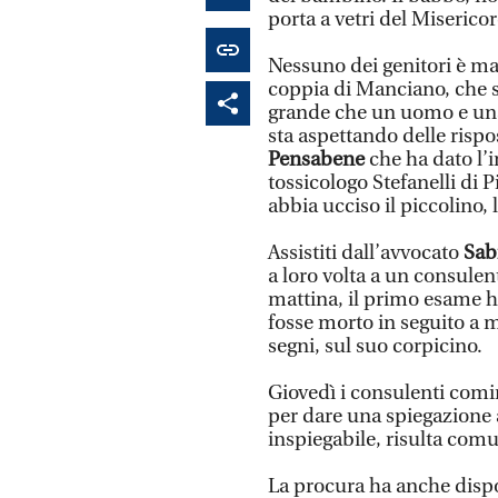
porta a vetri del Misericor
Nessuno dei genitori è mai
coppia di Manciano, che si
grande che un uomo e una
sta aspettando delle rispo
Pensabene
che ha dato l’i
tossicologo Stefanelli di P
abbia ucciso il piccolino, 
Assistiti dall’avvocato
Sab
a loro volta a un consulen
mattina, il primo esame h
fosse morto in seguito a m
segni, sul suo corpicino.
Giovedì i consulenti comin
per dare una spiegazione 
inspiegabile, risulta com
La procura ha anche disp