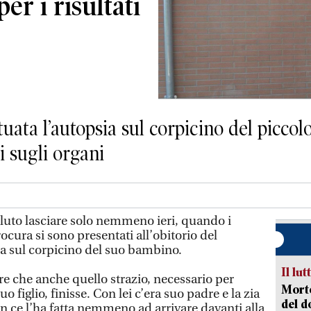
er i risultati
uata l’autopsia sul corpicino del piccolo
ci sugli organi
to lasciare solo nemmeno ieri, quando i
ocura si sono presentati all’obitorio del
ia sul corpicino del suo bambino.
Il lut
re che anche quello strazio, necessario per
Morto
o figlio, finisse. Con lei c’era suo padre e la zia
del d
n ce l’ha fatta nemmeno ad arrivare davanti alla