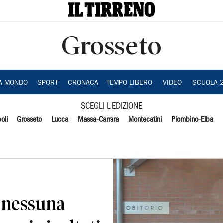
Grosseto
IA MONDO
SPORT
CRONACA
TEMPO LIBERO
VIDEO
SCUOLA 
SCEGLI L'EDIZIONE
oli
Grosseto
Lucca
Massa-Carrara
Montecatini
Piombino-Elba
 nessuna