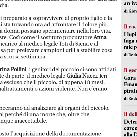
arriv
dia.
di Gio
 preparato a sopravvivere al proprio figlio e la
 sta trovando ora ad affrontare il dolore più
Il ra
 donna possano sperimentare nella loro vita,
I lup
ste. Così come il sostituto procuratore
Anna
fuga 
ncarico al medico legale Toti di Siena e al
mie 
isa per prelevare campioni utili a stabilire cosa
di Red
la scorsa settimana.
rina Pollini
, i genitori del piccolo si sono affidati
Il ge
te di parte, il medico legale
Giulia Nucci.
Ieri
Gara 
a escluso che il piccolo, di appena 18 mesi,
Emanu
altrattamenti o azioni violente. Non c’erano
pirat
di Red
ceranno ad analizzare gli organi del piccolo,
Il del
al perché di una morte che, oltre che
unque inaccettabile.
Deten
carce
osto l’acquisizione della documentazione
alla 