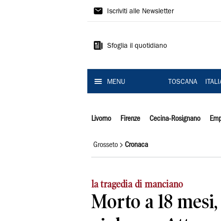
Il
Iscriviti alle Newsletter
Tirreno
Sfoglia il quotidiano
MENU
TOSCANA
ITAL
Livorno
Firenze
Cecina-Rosignano
Emp
Grosseto
Cronaca
la tragedia di manciano
Morto a 18 mesi,