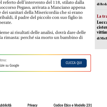
l referto dell’intervento del 118, stilato dalla
di Red
lisoccorso Pegaso, arrivata a Manciano appena
e dei sanitari della Misericordia che si erano
La tr
ribaldi, il padre del piccolo con suo figlio in
Lucca
perate.
ciste
vitti
e ai risultati delle analisi, dovrà dare delle
da rimasta: perché sia morto un bambino di
di Mic
itmo:
CLICCA QUI
izie su Google
ubblicità
Privacy
Codice Etico e Modello 231