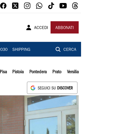
ACCEDI
ABBONATI
2030
SHIPPING
CERCA
Pisa
Pistoia
Pontedera
Prato
Versilia
SEGUICI SU
DISCOVER