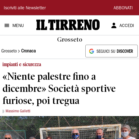
Il
Iscriviti alle Newsletter
ABBONATI
Tirreno
MENU
ACCEDI
Grosseto
Grosseto
Cronaca
SEGUICI SU
DISCOVER
impianti e sicurezza
«Niente palestre fino a
dicembre» Società sportive
furiose, poi tregua
Massimo Galletti