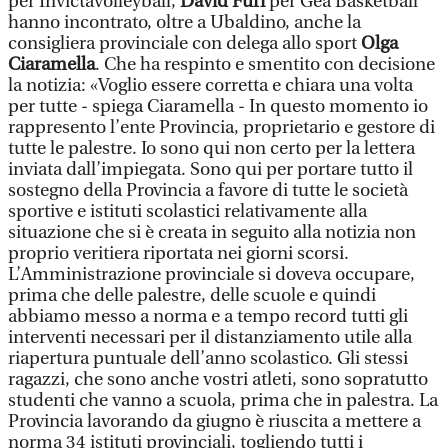
per Invictavolleyball,
David Furi
per Gea Basketball
hanno incontrato, oltre a Ubaldino, anche la
consigliera provinciale con delega allo sport
Olga
Ciaramella
. Che ha respinto e smentito con decisione
la notizia: «Voglio essere corretta e chiara una volta
per tutte - spiega Ciaramella - In questo momento io
rappresento l’ente Provincia, proprietario e gestore di
tutte le palestre. Io sono qui non certo per la lettera
inviata dall’impiegata. Sono qui per portare tutto il
sostegno della Provincia a favore di tutte le società
sportive e istituti scolastici relativamente alla
situazione che si è creata in seguito alla notizia non
proprio veritiera riportata nei giorni scorsi.
L’Amministrazione provinciale si doveva occupare,
prima che delle palestre, delle scuole e quindi
abbiamo messo a norma e a tempo record tutti gli
interventi necessari per il distanziamento utile alla
riapertura puntuale dell’anno scolastico. Gli stessi
ragazzi, che sono anche vostri atleti, sono sopratutto
studenti che vanno a scuola, prima che in palestra. La
Provincia lavorando da giugno è riuscita a mettere a
norma 34 istituti provinciali, togliendo tutti i