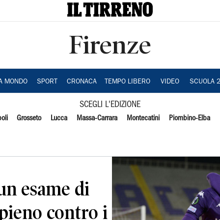
Firenze
IA MONDO
SPORT
CRONACA
TEMPO LIBERO
VIDEO
SCUOLA 
SCEGLI L'EDIZIONE
oli
Grosseto
Lucca
Massa-Carrara
Montecatini
Piombino-Elba
 un esame di
 pieno contro i