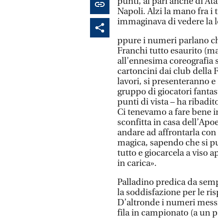
punti, al pari anche di Ata
Napoli. Alzi la mano fra i t
immaginava di vedere la l
ppure i numeri parlano chi
Franchi tutto esaurito (m
all’ennesima coreografia 
cartoncini dai club della F
lavori, si presenteranno 
gruppo di giocatori fantas
punti di vista – ha ribadit
Ci tenevamo a fare bene i
sconfitta in casa dell’Apoe
andare ad affrontarla con
magica, sapendo che si pu
tutto e giocarcela a viso 
in carica».
Palladino predica da sem
la soddisfazione per le ri
D’altronde i numeri messi 
fila in campionato (a un p