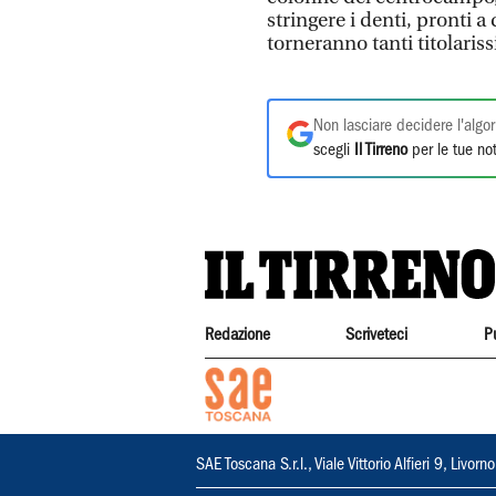
stringere i denti, pronti a
torneranno tanti titolaris
Non lasciare decidere l'algor
scegli
Il Tirreno
per le tue not
Redazione
Scriveteci
P
SAE Toscana S.r.l., Viale Vittorio Alfieri 9, Li