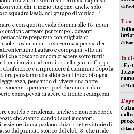
lanta e Lazio, un solo distacco dalla capolista
ifosi viola chi, a inizio stagione, anche solo
di Pao
oro squadra lassù, nel gruppo di vertice. E
Il ca
aro e con questi i viola domani alle 18, in un
Follo
a conviene arrivare per tempo), davanti
inviat
spettacolare preparata con migliaia di
di Iva
iesole traslocati in curva Ferrovia per via dei
e affronteranno Lautaro e compagni. «Ho un
tici che possono ancora crescere sotto tutti i
Fa di
o il tecnico viola al termine della gara di Coppa –
«Fort
n Conference e a riprendere il cammino dopo la
Ibiza
l, ora pensiamo alla sfida con l’Inter, bisogna
rumor
 leggerezza, pensando di vivere una notte
di Mat
ò vincere o perdere, quel che conta è dare
aperto consapevoli di avere di fronte i campioni
L'op
Cala
pre cautela e prudenza, anche se non nasconde
sullo
sposte che stanno dando i suoi giocatori.
proge
assieme finora parlano chiaro: sette vittorie di
di Luca
asso dal primato storico del club, 8, che risale