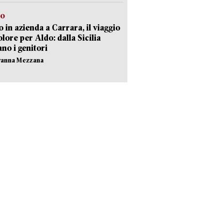
to
 in azienda a Carrara, il viaggio
olore per Aldo: dalla Sicilia
ano i genitori
vanna Mezzana