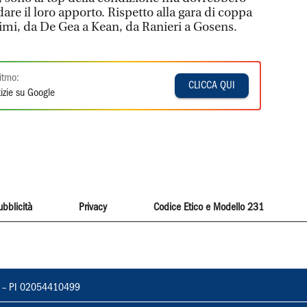
 dare il loro apporto. Rispetto alla gara di coppa
simi, da De Gea a Kean, da Ranieri a Gosens.
itmo:
CLICCA QUI
izie su Google
ubblicità
Privacy
Codice Etico e Modello 231
vorno – PI 02054410499