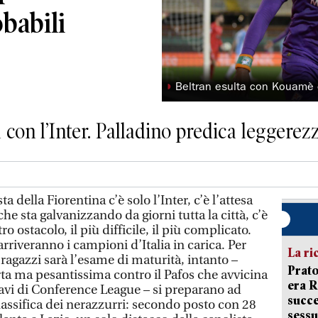
babili
◗
Beltran esulta con Kouamè 
da con l’Inter. Palladino predica leggerez
 della Fiorentina c’è solo l’Inter, c’è l’attesa
che sta galvanizzando da giorni tutta la città, c’è
ro ostacolo, il più difficile, il più complicato.
riveranno i campioni d’Italia in carica. Per
La ri
 ragazzi sarà l’esame di maturità, intanto –
Prato
ferta ma pesantissima contro il Pafos che avvicina
era 
ttavi di Conference League – si preparano ad
succe
classifica dei nerazzurri: secondo posto con 28
sessu