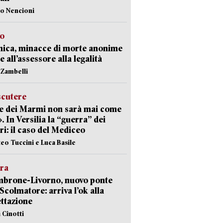
lo Nencioni
so
nica, minacce di morte anonime
e all’assessore alla legalità
n Zambelli
scutere
e dei Marmi non sarà mai come
». In Versilia la “guerra” dei
i: il caso del Mediceo
teo Tuccini e Luca Basile
era
mbrone-Livorno, nuovo ponte
 Scolmatore: arriva l’ok alla
ttazione
 Cinotti