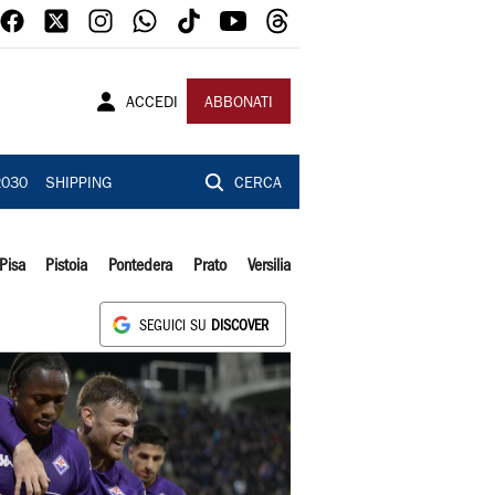
ACCEDI
ABBONATI
2030
SHIPPING
CERCA
Pisa
Pistoia
Pontedera
Prato
Versilia
SEGUICI SU
DISCOVER