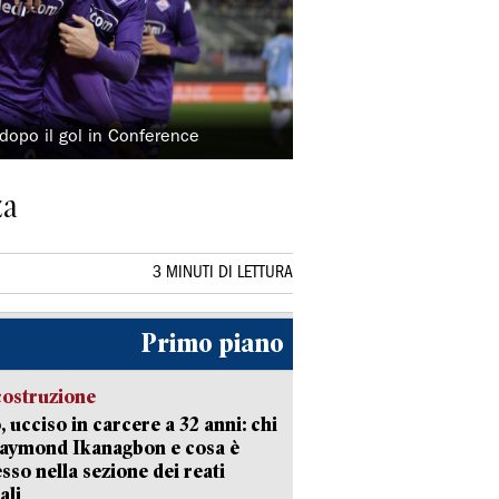
dopo il gol in Conference
za
3 MINUTI DI LETTURA
Primo piano
costruzione
, ucciso in carcere a 32 anni: chi
Raymond Ikanagbon e cosa è
sso nella sezione dei reati
ali