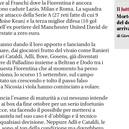
ive al Franchi dove la Fiorentina è ancora
sono cadute Lazio, Milan e Roma. La squadra
Il lut
r attacco della Serie A (27 reti fatte di cui 9
Morto
oise Kean) e la terza miglior difesa (10 gol
del d
 dell’ex portiere del Manchester United David de
arriv
estate a zero euro.
di Gio
tanno dando il loro apporto e lanciando la
are, dai giocatori frutto del vivaio come Ranieri
ri Cataldi, Adli, Bove, Gosens, già diventati
re di Palladino insieme a Beltran e Dodo tra i
questa Fiorentina che al momento ha perso
piono, lo scorso 15 settembre, sul campo
stato un crescendo e tolto il passo falso
 Nicosia i viola hanno cominciato a volare.
ncia l’esame di maturità a cui nessuno intende
 box da fine ottobre per un serio infortunio
e, sta facendo il possibile per mettersi a
autela nel suo caso è d’obbligo e il tecnico
qualsiasi decisione. Neppure Adli e Cataldi, le
 sono al top della condizione ma dovrebbero