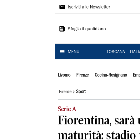
Il
Iscriviti alle Newsletter
Tirreno
Sfoglia il quotidiano
MENU
TOSCANA
ITAL
Livorno
Firenze
Cecina-Rosignano
Emp
Firenze
Sport
Serie A
Fiorentina, sarà
maturità: stadio