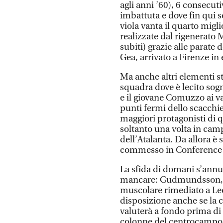
agli anni ’60), 6 consecut
imbattuta e dove fin qui 
viola vanta il quarto miglio
realizzate dal rigenerato M
subiti) grazie alle parate
Gea, arrivato a Firenze in 
Ma anche altri elementi s
squadra dove è lecito sogn
e il giovane Comuzzo ai va
punti fermi dello scacchie
maggiori protagonisti di 
soltanto una volta in cam
dell’Atalanta. Da allora è 
commesso in Conference a
La sfida di domani s’annu
mancare: Gudmundsson, ai
muscolare rimediato a Lecc
disposizione anche se la c
valuterà a fondo prima di 
colonne del centrocampo,