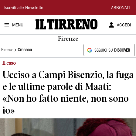
Il
Iscriviti alle Newsletter
ABBONATI
Tirreno
MENU
ACCEDI
Firenze
Firenze
Cronaca
SEGUICI SU
DISCOVER
Il caso
Ucciso a Campi Bisenzio, la fuga
e le ultime parole di Maati:
«Non ho fatto niente, non sono
io»