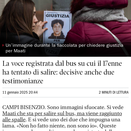
◗
Un’immagine durante la fiaccolata per chiedere giustizia
per Maati
La voce registrata dal bus su cui il 17enne
ha tentato di salire: decisive anche due
testimonianze
11 gennaio 2025 20:44
2 MINUTI DI LETTURA
CAMPI BISENZIO. Sono immagini sfuocate. Si vede
Maati che sta per salire sul bus, ma viene raggiunto
alle spalle
. E si vede uno dei due che impugna una
lama. «Non ho fatto niente, non sono io». Queste