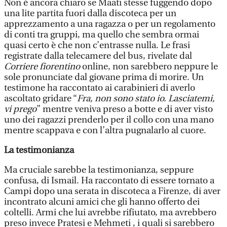
Non è ancora chiaro se Maati stesse fuggendo dopo
una lite partita fuori dalla discoteca per un
apprezzamento a una ragazza o per un regolamento
di conti tra gruppi, ma quello che sembra ormai
quasi certo è che non c’entrasse nulla. Le frasi
registrate dalla telecamere del bus, rivelate dal
Corriere fiorentino
online, non sarebbero neppure le
sole pronunciate dal giovane prima di morire. Un
testimone ha raccontato ai carabinieri di averlo
ascoltato gridare “
Fra, non sono stato io. Lasciatemi,
vi prego
” mentre veniva preso a botte e di aver visto
uno dei ragazzi prenderlo per il collo con una mano
mentre scappava e con l’altra pugnalarlo al cuore.
La testimonianza
Ma cruciale sarebbe la testimonianza, seppure
confusa, di Ismail. Ha raccontato di essere tornato a
Campi dopo una serata in discoteca a Firenze, di aver
incontrato alcuni amici che gli hanno offerto dei
coltelli. Armi che lui avrebbe rifiutato, ma avrebbero
preso invece Pratesi e Mehmeti , i quali si sarebbero