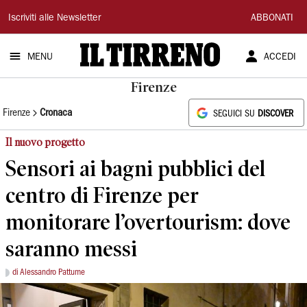
Il
Iscriviti alle Newsletter
ABBONATI
Tirreno
MENU
ACCEDI
Firenze
Firenze
Cronaca
SEGUICI SU
DISCOVER
Il nuovo progetto
Sensori ai bagni pubblici del
centro di Firenze per
monitorare l’overtourism: dove
saranno messi
di Alessandro Pattume