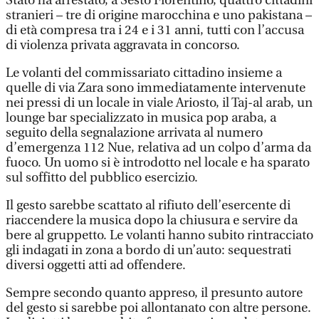
Stato ha arrestato, a Sesto Fiorentino, quattro cittadini
stranieri – tre di origine marocchina e uno pakistana –
di età compresa tra i 24 e i 31 anni, tutti con l’accusa
di violenza privata aggravata in concorso.
Le volanti del commissariato cittadino insieme a
quelle di via Zara sono immediatamente intervenute
nei pressi di un locale in viale Ariosto, il Taj-al arab, un
lounge bar specializzato in musica pop araba, a
seguito della segnalazione arrivata al numero
d’emergenza 112 Nue, relativa ad un colpo d’arma da
fuoco. Un uomo si è introdotto nel locale e ha sparato
sul soffitto del pubblico esercizio.
Il gesto sarebbe scattato al rifiuto dell’esercente di
riaccendere la musica dopo la chiusura e servire da
bere al gruppetto. Le volanti hanno subito rintracciato
gli indagati in zona a bordo di un’auto: sequestrati
diversi oggetti atti ad offendere.
Sempre secondo quanto appreso, il presunto autore
del gesto si sarebbe poi allontanato con altre persone.