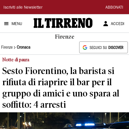
Il
Iscriviti alle Newsletter
ABBONATI
Tirreno
MENU
ACCEDI
Firenze
Firenze
Cronaca
SEGUICI SU
DISCOVER
Notte di paura
Sesto Fiorentino, la barista si
rifiuta di riaprire il bar per il
gruppo di amici e uno spara al
soffitto: 4 arresti