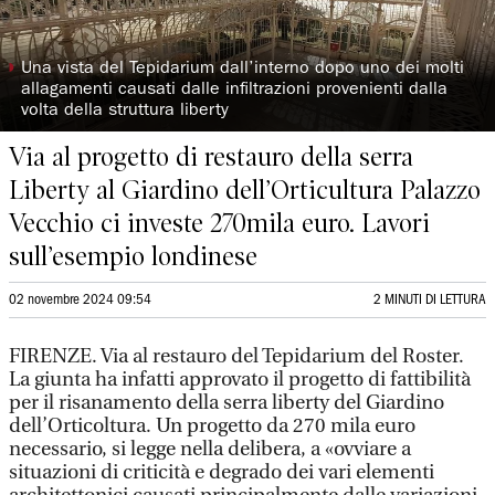
◗
Una vista del Tepidarium dall’interno dopo uno dei molti
allagamenti causati dalle infiltrazioni provenienti dalla
volta della struttura liberty
Via al progetto di restauro della serra
Liberty al Giardino dell’Orticultura Palazzo
Vecchio ci investe 270mila euro. Lavori
sull’esempio londinese
02 novembre 2024 09:54
2 MINUTI DI LETTURA
FIRENZE. Via al restauro del Tepidarium del Roster.
La giunta ha infatti approvato il progetto di fattibilità
per il risanamento della serra liberty del Giardino
dell’Orticoltura. Un progetto da 270 mila euro
necessario, si legge nella delibera, a «ovviare a
situazioni di criticità e degrado dei vari elementi