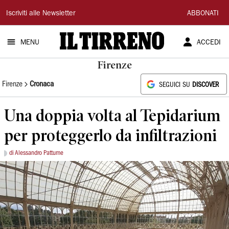
Il
Iscriviti alle Newsletter
ABBONATI
Tirreno
MENU
ACCEDI
Firenze
Firenze
Cronaca
SEGUICI SU
DISCOVER
Una doppia volta al Tepidarium
per proteggerlo da infiltrazioni
di Alessandro Pattume